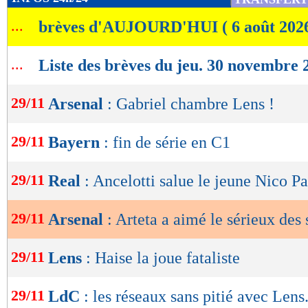
de
...
brèves d'AUJOURD'HUI ( 6 août 202
lecture
OK
...
Liste des brèves du jeu. 30 novembre 
29/11
Arsenal
: Gabriel chambre Lens !
29/11
Bayern
: fin de série en C1
29/11
Real
: Ancelotti salue le jeune Nico P
29/11
Arsenal
: Arteta a aimé le sérieux des 
29/11
Lens
: Haise la joue fataliste
29/11
LdC
: les réseaux sans pitié avec Lens.