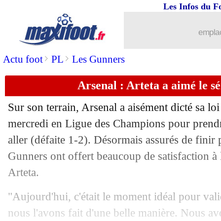
Les Infos du F
emplac
>
>
Actu foot
PL
Les Gunners
Arsenal : Arteta a aimé le sé
Sur son terrain, Arsenal a aisément dicté sa lo
mercredi en Ligue des Champions pour prend
aller (défaite 1-2). Désormais assurés de finir
Gunners ont offert beaucoup de satisfaction à 
Arteta.
"Aujourd'hui, c'était le moment idéal pour vali
nous l'avons fait d'une belle manière. Nous a