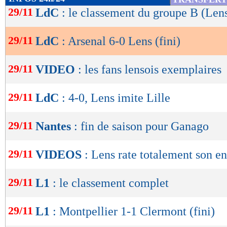
londonien. Insuffisant pour faire douter les 
de
29/11
LdC
: le classement du groupe B (Len
lecture
un cinquième but sur un centre de Tomiyasu r
45e+1).
29/11
LdC
: Arsenal 6-0 Lens (fini)
OK
La seconde période n’a pas offert le même spe
29/11
VIDEO
: les fans lensois exemplaires
le match était déjà perdu après 45 minutes. Le
29/11
LdC
: 4-0, Lens imite Lille
préserver certains éléments importants pour l
faisant sortir Sotoca, Medina et Abdul Samed d
29/11
Nantes
: fin de saison pour Ganago
côté, Arsenal a géré tranquillement son avantag
grandir son avantage au score. Le club london
29/11
VIDEOS
: Lens rate totalement son e
penalty de Jorginho, obtenu pour une main de
(6-0, 86e). Le cauchemar jusqu’au bout pou
29/11
L1
: le classement complet
29/11
L1
: Montpellier 1-1 Clermont (fini)
Résultats Ligue des Ch