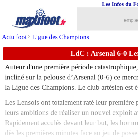
Les Infos du F
emplac
>
Actu foot
Ligue des Champions
LdC : Arsenal 6-0 Len
Auteur d'une première période catastrophique,
...
brèves d'AUJOURD'HUI ( 7 août 202
incliné sur la pelouse d’Arsenal (0-6) ce mercr
la Ligue des Champions. Le club artésien est é
...
Liste des brèves du jeu. 30 novembre 
Les Lensois ont totalement raté leur première
29/11
Arsenal
: Gabriel chambre Lens !
leurs ambitions de réaliser un nouvel exploit a
Rapidement acculés devant leur but, les homm
29/11
Bayern
: fin de série en C1
dès les premières minutes face au jeu de posse