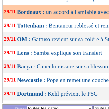
de
lecture
29/11
Bordeaux
: un accord à l'amiable ave
OK
29/11
Tottenham
: Bentancur reblessé et re
29/11
OM
: Gattuso revient sur sa colère à 
29/11
Lens
: Samba explique son transfert
29/11
Barça
: Cancelo rassure sur sa blessur
29/11
Newcastle
: Pope en remet une couche
29/11
Dortmund
: Kehl prévient le PSG
29/11
Lens
: opéré à la mi-temps, l'anecdot
Filtrer :