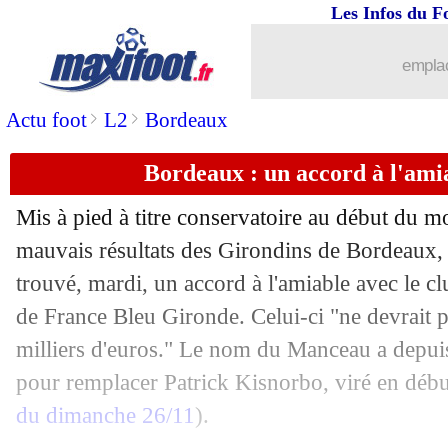
Les Infos du F
29/11
Sondage MF
: Lens ne gagnera pas co
emplac
29/11
OM
: la masse salariale encadrée pa
>
>
Actu foot
L2
Bordeaux
29/11
LdC
: Arsenal-Lens, les compos
Bordeaux : un accord à l'ami
29/11
Mis à pied à titre conservatoire au début du m
VIDEO
: le missile de Bruno Fernande
mauvais résultats des Girondins de Bordeaux, 
29/11
Liverpool
: Klopp veut effrayer le L
trouvé, mardi, un accord à l'amiable avec le cl
de France Bleu Gironde. Celui-ci "ne devrait 
29/11
Lyon
: un mois pour convaincre la D
milliers d'euros." Le nom du Manceau a depuis
pour remplacer Patrick Kisnorbo, viré en débu
29/11
Liverpool
: Alisson et Jota sur le flanc
du dimanche 26/11
).
29/11
L1
: Montpellier-Clermont, les compo