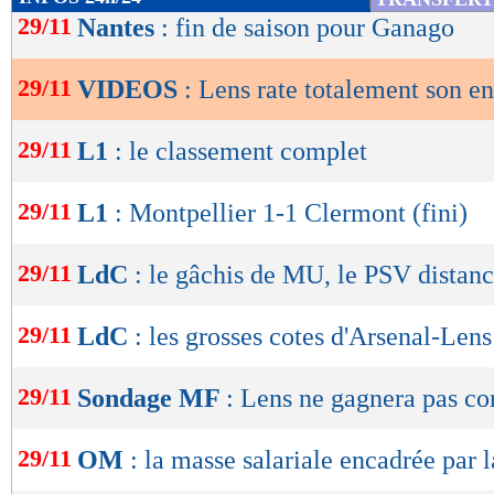
de
29/11
Nantes
: fin de saison pour Ganago
lecture
29/11
VIDEOS
: Lens rate totalement son e
OK
29/11
L1
: le classement complet
29/11
L1
: Montpellier 1-1 Clermont (fini)
29/11
LdC
: le gâchis de MU, le PSV distan
29/11
LdC
: les grosses cotes d'Arsenal-Lens
29/11
Sondage MF
: Lens ne gagnera pas co
29/11
OM
: la masse salariale encadrée pa