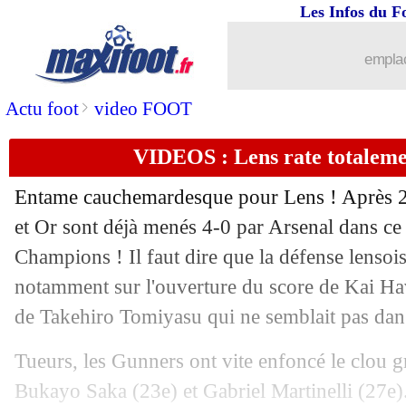
Les Infos du F
...
brèves d'AUJOURD'HUI ( 6 août 202
emplac
...
Liste des brèves du jeu. 30 novembre 
>
Actu foot
video FOOT
29/11
Arsenal
: Gabriel chambre Lens !
VIDEOS : Lens rate totaleme
29/11
Bayern
: fin de série en C1
Entame cauchemardesque pour Lens ! Après 27
29/11
Real
: Ancelotti salue le jeune Nico P
et Or sont déjà menés 4-0 par Arsenal dans ce
Champions ! Il faut dire que la défense lensois
29/11
Arsenal
: Arteta a aimé le sérieux des 
notamment sur l'ouverture du score de Kai Hav
de Takehiro Tomiyasu qui ne semblait pas da
29/11
Lens
: Haise la joue fataliste
Tueurs, les Gunners ont vite enfoncé le clou g
29/11
LdC
: les réseaux sans pitié avec Lens.
Bukayo Saka (23e) et Gabriel Martinelli (27e