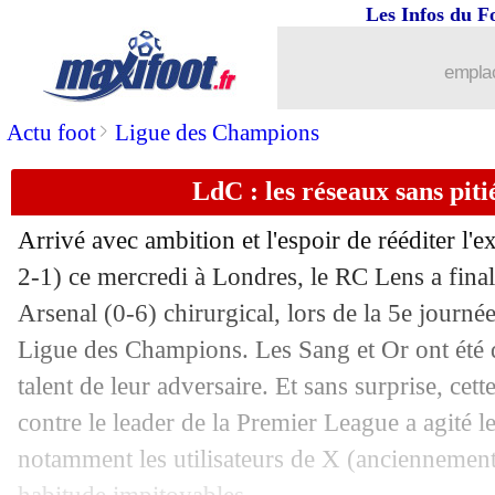
Les Infos du F
emplac
>
Actu foot
Ligue des Champions
LdC : les réseaux sans piti
Arrivé avec ambition et l'espoir de rééditer l'e
2-1) ce mercredi à Londres, le RC Lens a fina
Arsenal (0-6) chirurgical, lors de la 5e journé
Ligue des Champions. Les Sang et Or ont été dé
talent de leur adversaire. Et sans surprise, cet
contre le leader de la Premier League a agité l
notamment les utilisateurs de X (anciennement