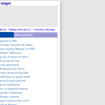
modèle pour Gattuso
tranger
 bat Arsenal et file en 8es
ec remplace Aristouy (officiel)
 impressionné par Bellingham
cord à l'amiable avec Guion
ancur reblessé et remplacé ?
ient sur sa colère à Strasbourg
ique son transfert
de L1
-
Tableau mercato L1
-
Transferts étranger
assure sur sa blessure
TRANSFERTS
 en remet une couche
 prévient le PSG
 mi-temps, l'anecdote de Samba
mels chambre Mbappé et le PSG
 l'arbitre VAR écarté !
g veut 4 recrues cet hiver
r le groupe de Lens
t son autocritique
lle Barcola pour l'hiver
 France devant les Pays-Bas
ustifié pour un ancien arbitre
prend la porte (officiel)
lle sur l'inefficacité
nec va remplacer Aristouy
uspendu à Dortmund
, Enrique relativise
passe Cavani au Parc en C1
goût de Shearer !