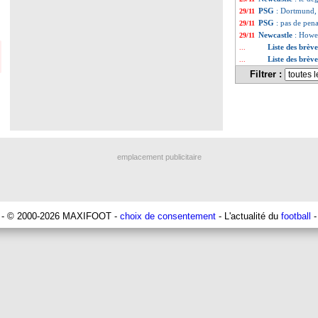
PSG
: Dortmund, 
29/11
PSG
: pas de pen
29/11
Newcastle
: Howe
29/11
Liste des brè
...
Liste des brèv
...
Filtrer :
emplacement publicitaire
- © 2000-2026 MAXIFOOT -
choix de consentement
- L'actualité du
football
-