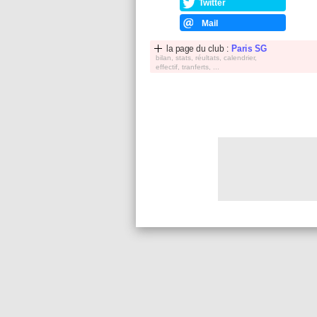
Twitter
Mail
la page du club :
Paris SG
bilan, stats, réultats, calendrier,
effectif, tranferts, ...