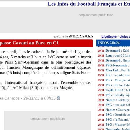
OM
: Gigot, un 
29/11
Les Infos du Football Français et E
LdC (U19)
: Lens
29/11
Nantes
: Gourvenn
29/11
emplacement publicitaire
Real
: Cannavaro
29/11
Bordeaux
: un ac
29/11
Tottenham
: Bent
29/11
OM
: Gattuso rev
29/11
publié le
29/11/2023 à 00h35
Lens
: Samba expl
29/11
LiveScore
-
clubs 
Barça
: Cancelo r
29/11
passe Cavani au Parc en C1
INFOS 24h/24
Newcastle
: Pope
29/11
Dortmund
: Kehl
29/11
 ce mardi, dans le cadre de la 5e journée de Ligue des
Lens
: opéré à la
29/11
 ans, 5 matchs et 3 buts en LdC cette saison) a inscrit
Dortmund
: Hum
29/11
e Paris Saint-Germain dans la plus prestigieuse des
PSG-Newcastle
:
29/11
our l'ancien Monégasque de définitivement dépasser
Man Utd
: Ten Ha
29/11
ar (15 buts) complète le podium, souligne Stats Foot.
LdC
: le point su
29/11
PSG
: Mbappé fai
29/11
l'international français a inscrit l'ensemble de ses
PSG
: Riolo rhabi
29/11
2-0), à l'AC Milan (3-0) et donc aux Magpies.
Coeff. UEFA
: la
29/11
PSG
: penalty inj
29/11
les Campos - 29/11/23 à 00h35
Nantes
: Aristouy 
29/11
PSG
: une stat' fo
29/11
Nantes
: Gourven
29/11
PSG
: Dembélé s
29/11
emplacement publicitaire
PSG
: l'efficacité
29/11
PSG
: Mbappé dé
29/11
Newcastle
: le dé
29/11