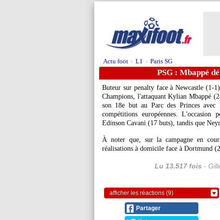
Actu foot
L1
Paris SG
>
>
PSG : Mbappé dé
Buteur sur penalty face à Newcastle (1-1)
Champions, l'attaquant Kylian
Mbappé
(24
son 18e but au Parc des Princes avec l
compétitions européennes. L'occasion p
Edinson Cavani (17 buts), tandis que Neym
À noter que, sur la campagne en cours, 
réalisations à domicile face à Dortmund (
Lu 13.517 fois
- Gil
afficher les réactions (9)
Partager