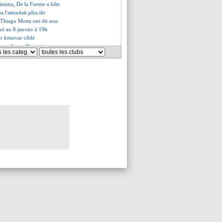
lissima, De la Fuente a hâte
 l'attendait plus tôt
t Thiago Motta ont dit non
é au 8 janvier à 19h
ur kosovar ciblé
eonardo sur Verratti
no promet du mieux
gha, la drôle de sortie
2 qualifiés et barragistes
de première pour Curaçao
ves du mar. 18 novembre 2025
es du lun. 17 novembre 2025