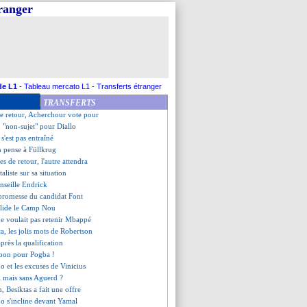
tranger
rance reste 3e
projet du nouveau stade annulé
te le déclic
avec sursis pour Schjelderup
aréchal paie son attitude
 d'absence pour Militao
ge conquérant de Regragui
de L1
-
Tableau mercato L1
-
Transferts étranger
tend son heure
TRANSFERTS
ren démissionne (officiel)
e retour, Acherchour vote pour
 "non-sujet" pour Diallo
s'est pas entraîné
n pense à Füllkrug
es de retour, l'autre attendra
aliste sur sa situation
nseille Endrick
 promesse du candidat Font
alide le Camp Nou
e voulait pas retenir Mbappé
a, les jolis mots de Robertson
après la qualification
t bon pour Pogba !
o et les excuses de Vinicius
i mais sans Aguerd ?
n, Besiktas a fait une offre
o s'incline devant Yamal