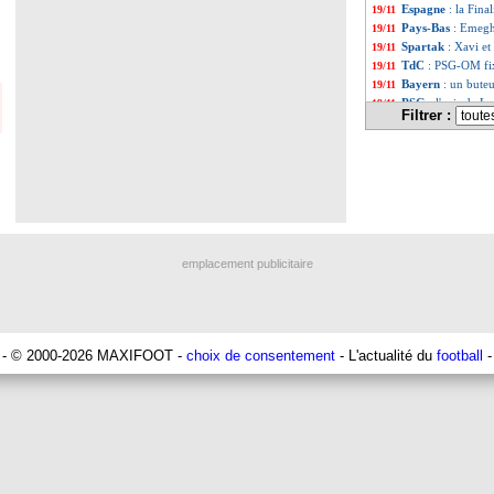
Espagne
: la Fina
19/11
Pays-Bas
: Emegha
19/11
Spartak
: Xavi e
19/11
TdC
: PSG-OM fix
19/11
Bayern
: un bute
19/11
PSG
: l'avis de L
19/11
Filtrer :
Real
: Mastantuo
19/11
Strasbourg
: Eme
19/11
CdM 2026
: les 4
19/11
CdM 2026
: gran
19/11
Liste des brè
...
Liste des brèv
...
emplacement publicitaire
- © 2000-2026 MAXIFOOT -
choix de consentement
- L'actualité du
football
-