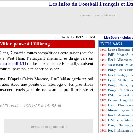
Les Infos du Football Français et E
Class. FIFA
: la F
19/11
Montpellier
: le 
19/11
Metz
: Hein racon
19/11
emplacement publicitaire
Benfica
: prison 
19/11
Strasbourg
: Lem
19/11
Real
: 2 semaines
19/11
Maroc
: le messa
19/11
publié le
19/11/2025 à 15h58
LiveScore
-
clubs 
PSG
: Safonov at
19/11
Milan pense à Füllkrug
INFOS 24h/24
Jamaïque
: McCla
19/11
Lyon
: Benzema d
19/11
 ans, 7 matchs toutes compétitions cette saison) touche
EdF
: Mbappé, un
19/11
ée à West Ham, l’attaquant allemand se dirige vers un
Real
: Mbappé ne 
19/11
ve du mardi 4/11
). Plusieurs clubs de Bundesliga suivent
West Ham
: Mila
19/11
retour au pays pour relancer sa saison.
Barça
: deux cadr
19/11
Real
: Rodrygo fat
19/11
magne. D’après Calcio Mercato, l’AC Milan garde un œil
Lyon
: M. Diaz co
19/11
ruter. Avec une pointe qui interroge et les prestations
Barça
: Messi, la
19/11
ssoneri envisagent de nouveau le profil robuste et
Barça
: l'UEFA v
19/11
PSG
: Leonardo n
19/11
Ecosse
: Diogo Jot
19/11
ef Touaitia - 19/11/25 à 15h58
Haïti
: l'émotion 
19/11
Monaco
: ça sen
19/11
Real
: Mastantuon
19/11
OM
: avec Balerd
19/11
Barça
: Ter Stege
19/11
emplacement publicitaire
Real
: Mastantuon
19/11