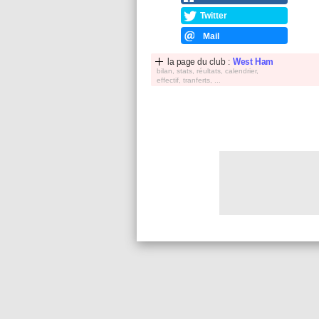
Twitter
Mail
la page du club :
West Ham
bilan, stats, réultats, calendrier,
effectif, tranferts, ...