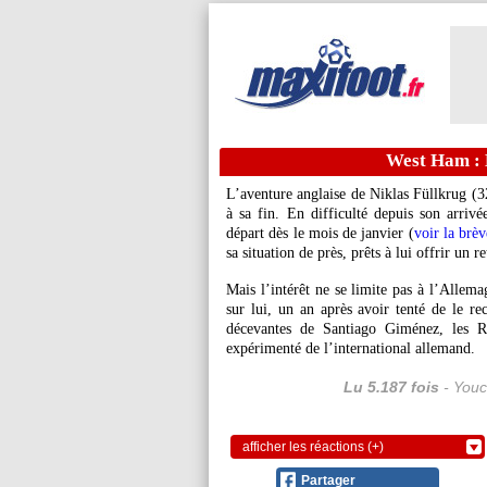
West Ham : 
L’aventure anglaise de Niklas
Füllkrug
(32
à sa fin. En difficulté depuis son arriv
départ dès le mois de janvier (
voir la brè
sa situation de près, prêts à lui offrir un 
Mais l’intérêt ne se limite pas à l’Alle
sur lui, un an après avoir tenté de le rec
décevantes de Santiago Giménez, les Ro
expérimenté de l’international allemand.
Lu 5.187 fois
- Youc
afficher les réactions (+)
Partager