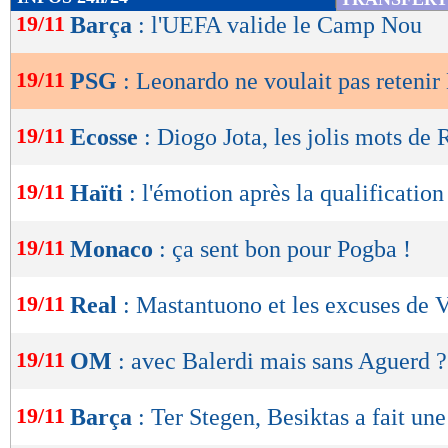
de
19/11
Barça
: l'UEFA valide le Camp Nou
lecture
19/11
PSG
: Leonardo ne voulait pas reteni
OK
19/11
Ecosse
: Diogo Jota, les jolis mots de
19/11
Haïti
: l'émotion après la qualification
19/11
Monaco
: ça sent bon pour Pogba !
19/11
Real
: Mastantuono et les excuses de V
19/11
OM
: avec Balerdi mais sans Aguerd ?
19/11
Barça
: Ter Stegen, Besiktas a fait une