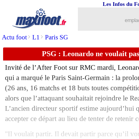
Les Infos du F
19/11
Montpellier
: le projet du nouveau st
emplac
19/11
Metz
: Hein raconte le déclic
>
>
Actu foot
L1
Paris SG
19/11
Benfica
: prison avec sursis pour Schj
PSG : Leonardo ne voulait pa
19/11
Strasbourg
: Lemaréchal paie son atti
Invité de l’After Foot sur RMC mardi, Leonard
19/11
Real
: 2 semaines d'absence pour Mili
qui a marqué le Paris Saint-Germain : la prol
(26 ans, 16 matchs et 18 buts toutes compétiti
19/11
Maroc
: le message conquérant de Re
alors que l’attaquant souhaitait rejoindre le R
L’ancien directeur sportif estime aujourd’hui q
19/11
PSG
: Safonov attend son heure
accepter ce départ au lieu de tenter de retenir
19/11
Jamaïque
: McClaren démissionne (off
"Il voulait partir. Il devait partir parce qu’il vo