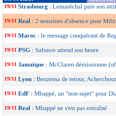
de
19/11
Strasbourg
: Lemaréchal paie son atti
lecture
19/11
Real
: 2 semaines d'absence pour Mili
OK
19/11
Maroc
: le message conquérant de Re
19/11
PSG
: Safonov attend son heure
19/11
Jamaïque
: McClaren démissionne (off
19/11
Lyon
: Benzema de retour, Acherchour
19/11
EdF
: Mbappé, un "non-sujet" pour Di
19/11
Real
: Mbappé ne s'est pas entraîné