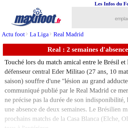
Les Infos du F
emplac
...
brèves d'AUJOURD'HUI ( 7 août 202
>
>
Actu foot
La Liga
Real Madrid
...
Liste des brèves du jeu. 20 novembre 
Real : 2 semaines d'absenc
19/11
PSG
: Bodmer se verrait bien revenir
Touché lors du match amical entre le Brésil et 
19/11
LdC (f)
: première victoire pour le Pa
défenseur central Eder
Militao
(27 ans, 10 matc
saison) souffre d'une "lésion au grand adducte
19/11
Le Havre
: le club doit vendre cet hiv
communiqué publié par le Real Madrid ce merc
ne précise pas la durée de son indisponibilité
19/11
Arsenal
: Saka vers une prolongation
une absence de deux semaines. Le Brésilien ma
prochains matchs de la Casa Blanca (Elche, O
19/11
Barça
: quand Lewandowski a été privé