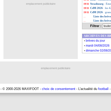
emplacement publicitaire
Strasbourg
: Eme
19/11
CdM 2026
: les 4
19/11
CdM 2026
: gran
19/11
Liste des brè
...
Liste des brèv
...
Filtrer :
ARCHIVES DES B
.
brèves du jour
.
mardi 04/08/2026
.
dimanche 02/08/2
emplacement publicitaire
- © 2000-2026 MAXIFOOT -
choix de consentement
- L'actualité du
football
-