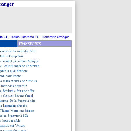
ge conquérant de Regragui
tranger
tend son heure
ren démissionne (officiel)
e retour, Acherchour vote pour
 "non-sujet" pour Diallo
s'est pas entraîné
n pense à Füllkrug
es de retour, l'autre attendra
de L1
-
Tableau mercato L1
-
Transferts étranger
aliste sur sa situation
TRANSFERTS
nseille Endrick
 promesse du candidat Font
alide le Camp Nou
e voulait pas retenir Mbappé
a, les jolis mots de Robertson
après la qualification
t bon pour Pogba !
o et les excuses de Vinicius
i mais sans Aguerd ?
n, Besiktas a fait une offre
o s'incline devant Yamal
lissima, De la Fuente a hâte
 l'attendait plus tôt
t Thiago Motta ont dit non
é au 8 janvier à 19h
ur kosovar ciblé
eonardo sur Verratti
no promet du mieux