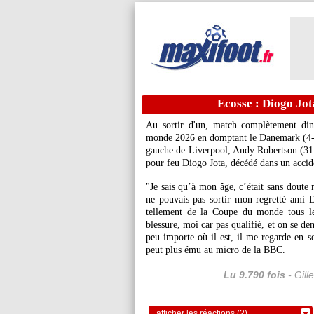
Ecosse : Diogo Jot
Au sortir d'un, match complètement din
monde 2026 en domptant le Danemark (4-2)
gauche de Liverpool, Andy Robertson (31 a
pour feu Diogo Jota, décédé dans un acciden
"Je sais qu’à mon âge, c’était sans dout
ne pouvais pas sortir mon regretté ami D
tellement de la Coupe du monde tous le
blessure, moi car pas qualifié, et on se dem
peu importe où il est, il me regarde en so
peut plus ému au micro de la BBC.
Lu 9.790 fois
- Gill
afficher les réactions (2)