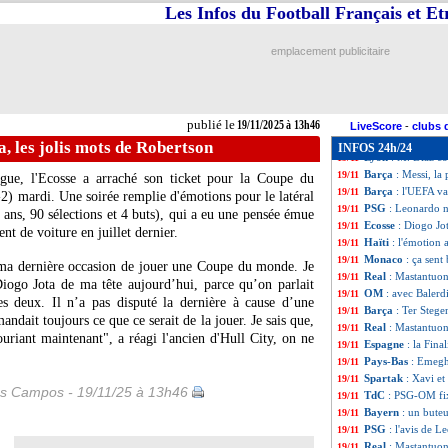
Maroc
: le messa
19/11
Les Infos du Football Français et E
PSG
: Safonov at
19/11
Jamaïque
: McCla
19/11
emplacement publicitaire
Lyon
: Benzema d
19/11
EdF
: Mbappé, un
19/11
Real
: Mbappé ne 
19/11
West Ham
: Mila
19/11
publié le
19/11/2025 à 13h46
Barça
: deux cadr
19/11
LiveScore
-
clubs 
Real
: Rodrygo fat
19/11
a, les jolis mots de Robertson
INFOS 24h/24
Lyon
: M. Diaz co
19/11
Barça
: Messi, la
19/11
gue, l'Ecosse a arraché son ticket pour la Coupe du
Barça
: l'UEFA v
19/11
 mardi. Une soirée remplie d'émotions pour le latéral
PSG
: Leonardo n
19/11
ns, 90 sélections et 4 buts), qui a eu une pensée émue
Ecosse
: Diogo Jot
19/11
t de voiture en juillet dernier.
Haïti
: l'émotion 
19/11
Monaco
: ça sen
19/11
e ma dernière occasion de jouer une Coupe du monde. Je
Real
: Mastantuon
19/11
iogo Jota de ma tête aujourd’hui, parce qu’on parlait
OM
: avec Balerd
19/11
s deux. Il n’a pas disputé la dernière à cause d’une
Barça
: Ter Stege
19/11
andait toujours ce que ce serait de la jouer. Je sais que,
Real
: Mastantuon
19/11
uriant maintenant", a réagi l'ancien d'Hull City, on ne
Espagne
: la Fina
19/11
Pays-Bas
: Emegha
19/11
Spartak
: Xavi e
19/11
es Campos - 19/11/25 à 13h46
TdC
: PSG-OM fix
19/11
Bayern
: un bute
19/11
PSG
: l'avis de L
19/11
Real
: Mastantuo
19/11