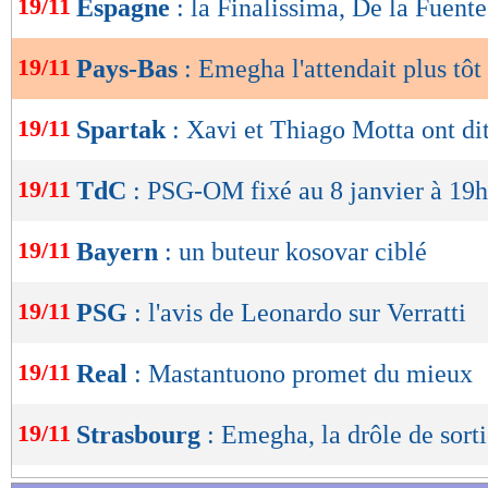
19/11
Espagne
: la Finalissima, De la Fuente
de
lecture
19/11
Pays-Bas
: Emegha l'attendait plus tôt
OK
19/11
Spartak
: Xavi et Thiago Motta ont di
19/11
TdC
: PSG-OM fixé au 8 janvier à 19h
19/11
Bayern
: un buteur kosovar ciblé
19/11
PSG
: l'avis de Leonardo sur Verratti
19/11
Real
: Mastantuono promet du mieux
19/11
Strasbourg
: Emegha, la drôle de sort