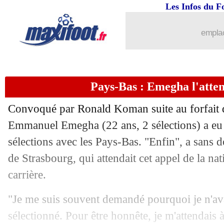
19/11
EdF
: Mbappé, un "non-sujet" pour Di
Les Infos du F
19/11
Real
: Mbappé ne s'est pas entraîné
emplac
19/11
West Ham
: Milan pense à Füllkrug
Pays-Bas : Emegha l'atten
19/11
Barça
: deux cadres de retour, l'autre 
Convoqué par Ronald Koman suite au forfait
19/11
Real
: Rodrygo fataliste sur sa situatio
Emmanuel Emegha (22 ans, 2 sélections) a eu 
sélections avec les Pays-Bas. "Enfin", a sans d
19/11
Lyon
: M. Diaz conseille Endrick
de Strasbourg, qui attendait cet appel de la nat
19/11
Barça
: Messi, la promesse du candida
carrière.
"Je me suis souvent demandé pourquoi je n'ava
19/11
Barça
: l'UEFA valide le Camp Nou
sélectionné. Pour être honnête, je m'attendais à