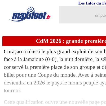
Les Infos du F
19/11
Real
: Rodrygo fataliste sur sa situatio
emplac
19/11
Lyon
: M. Diaz conseille Endrick
19/11
Barça
: Messi, la promesse du candida
CdM 2026 : grande premièr
19/11
Barça
: l'UEFA valide le Camp Nou
Curaçao a réussi le plus grand exploit de son 
19/11
PSG
: Leonardo ne voulait pas reteni
face à la Jamaïque (0-0), la nuit dernière, la s
conservé la première place de son groupe et d
19/11
Ecosse
: Diogo Jota, les jolis mots de
billet pour une Coupe du monde. Avec à peine 
deviendra en 2026 le pays le moins peuplé aya
19/11
Haïti
: l'émotion après la qualification
tournoi.
19/11
Monaco
: ça sent bon pour Pogba !
Cette qualification ouvre une nouvelle page po