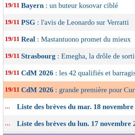
19/11
Bayern
: un buteur kosovar ciblé
de
lecture
19/11
PSG
: l'avis de Leonardo sur Verratti
OK
19/11
Real
: Mastantuono promet du mieux
19/11
Strasbourg
: Emegha, la drôle de sort
19/11
CdM 2026
: les 42 qualifiés et barragi
19/11
CdM 2026
: grande première pour Cu
...
Liste des brèves du mar. 18 novembre
...
Liste des brèves du lun. 17 novembre 