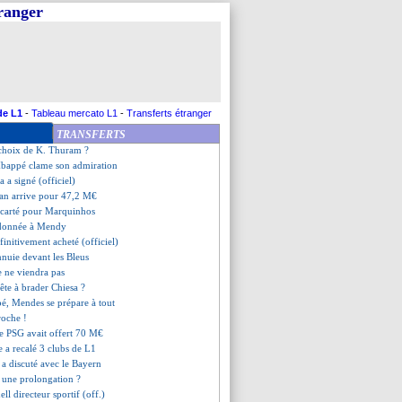
tranger
eur, la réponse de Mbappé
usqu'en 2026 (officiel)
o Gomez vers la Real Sociedad
isputera bien les JO
 gros achats de l'histoire
jusqu'en 2027 (officiel)
igne pour 31,9 M€ (officiel)
de L1
-
Tableau mercato L1
-
Transferts étranger
onfiant avant l'Allemagne
TRANSFERTS
e au secours de Griezmann !
 choix de K. Thuram ?
Mbappé clame son admiration
a a signé (officiel)
an arrive pour 47,2 M€
écarté pour Marquinhos
é donnée à Mendy
finitivement acheté (officiel)
nnuie devant les Bleus
e ne viendra pas
rête à brader Chiesa ?
é, Mendes se prépare à tout
roche !
le PSG avait offert 70 M€
 a recalé 3 clubs de L1
 a discuté avec le Bayern
s une prolongation ?
ell directeur sportif (off.)