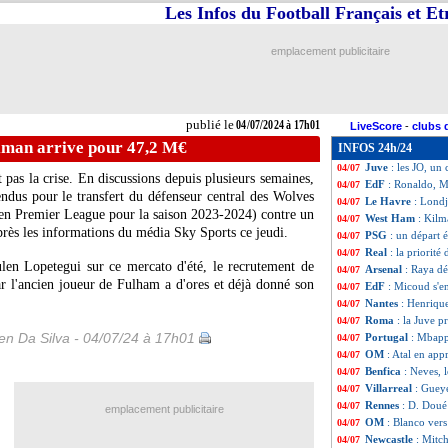
Les Infos du Football Français et E
EdF
: la profond
04/07
Nice
: Ndombélé j
04/07
Man City
: Sergi
04/07
emplacement publicitaire
Maroc
: Hakimi d
04/07
Lyon
: les 10 plus
04/07
Lille
: E. Mbappé 
04/07
Lyon
: Niakhaté s
04/07
publié le
04/07/2024 à 17h01
LiveScore
-
clubs 
Espagne
: Olmo c
04/07
lman arrive pour 47,2 M€
INFOS 24h/24
EdF
: Mbappé vol
04/07
Juve
: les JO, un
04/07
as la crise. En discussions depuis plusieurs semaines,
EdF
: Ronaldo, 
04/07
dus pour le transfert du défenseur central des Wolves
Le Havre
: Londj
04/07
 en Premier League pour la saison 2023-2024) contre un
West Ham
: Kilm
04/07
près les informations du média Sky Sports ce jeudi.
PSG
: un départ 
04/07
Real
: la priorit
04/07
len Lopetegui sur ce mercato d'été, le recrutement de
Arsenal
: Raya dé
04/07
ar l'ancien joueur de Fulham a d'ores et déjà donné son
EdF
: Micoud s'e
04/07
Nantes
: Henriqu
04/07
Roma
: la Juve p
04/07
n Da Silva - 04/07/24 à 17h01
Portugal
: Mbapp
04/07
OM
: Atal en app
04/07
Benfica
: Neves, 
04/07
Villarreal
: Gueye
04/07
Rennes
: D. Doué
04/07
emplacement publicitaire
OM
: Blanco ver
04/07
Newcastle
: Mitch
04/07