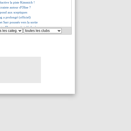
réactive la piste Kimmich !
 crainte autour d'Olise ?
épond aux sceptiques
g a prolongé (officiel)
t Sarr poussés vers la sortie
eta, Flamengo s'est déplacé
 4 réservistes connus
our Veretout
a signé (officiel)
on a dit oui à Al-Nassr !
es pour Carboni et Greenwood
o arrive en prêt
a une seconde chance
ec Côme pour Lopez
st bien fini (officiel)
ans le viseur
en l'absence de Rabiot ?
iorité !
eta prêté à Flamengo ?
s du mer. 3 juillet 2024
s du mar. 2 juillet 2024