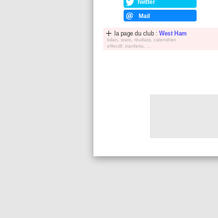
Twitter
Mail
la page du club :
West Ham
bilan, stats, réultats, calendrier,
effectif, tranferts, ...