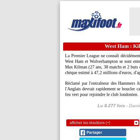
West Ham : Ki
La Premier League ne connaît décidément p
West Ham et Wolverhampton se sont enten
Max
Kilman
(27 ans, 38 matchs et 2 buts
chèque estimé à 47,2 millions d'euros, d'a
Réclamé par l'entraîneur des Hammers Ju
l'Anglais devrait rapidement se boucler c
feu vert pour rejoindre le club londonien.
Lu 8.277 fois
- Damie
afficher les réactions (+)
Partager