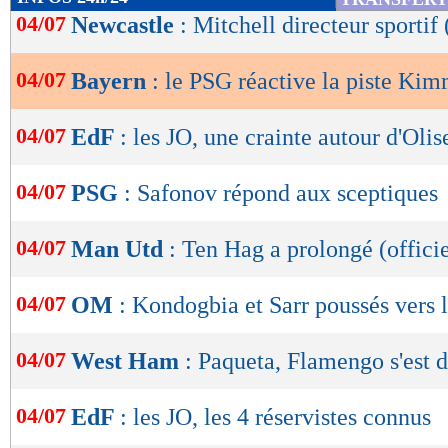
de
04/07
Newcastle
: Mitchell directeur sportif 
lecture
04/07
Bayern
: le PSG réactive la piste Kim
OK
04/07
EdF
: les JO, une crainte autour d'Olis
04/07
PSG
: Safonov répond aux sceptiques
04/07
Man Utd
: Ten Hag a prolongé (officie
04/07
OM
: Kondogbia et Sarr poussés vers l
04/07
West Ham
: Paqueta, Flamengo s'est 
04/07
EdF
: les JO, les 4 réservistes connus