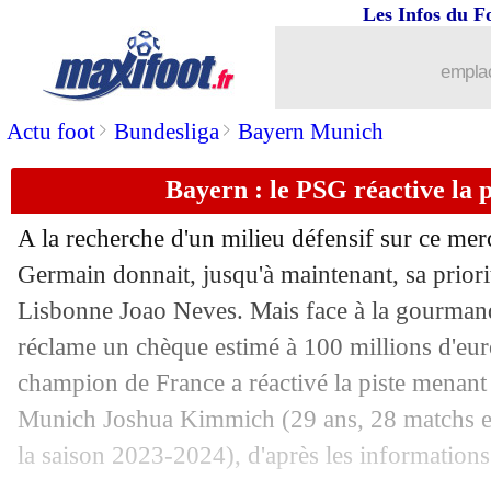
Les Infos du F
04/07
Juve
: les JO, un choix de K. Thuram 
emplac
04/07
EdF
: Ronaldo, Mbappé clame son adm
>
>
Actu foot
Bundesliga
Bayern Munich
04/07
Le Havre
: Londja a signé (officiel)
Bayern : le PSG réactive la 
04/07
West Ham
: Kilman arrive pour 47,2
A la recherche d'un milieu défensif sur ce merca
04/07
PSG
: un départ écarté pour Marquinh
Germain donnait, jusqu'à maintenant, sa priori
Lisbonne Joao Neves. Mais face à la gourmand
04/07
Real
: la priorité donnée à Mendy
réclame un chèque estimé à 100 millions d'euro
champion de France a réactivé la piste menan
04/07
Arsenal
: Raya définitivement acheté (
Munich Joshua
Kimmich
(29 ans, 28 matchs e
la saison 2023-2024), d'après les informations
04/07
EdF
: Micoud s'ennuie devant les Bleu