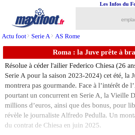
04/07
Nice
: Ndombélé jusqu'en 2026 (offici
Les Infos du F
04/07
Man City
: Sergio Gomez vers la Rea
emplac
>
>
Actu foot
Serie A
AS Rome
04/07
Maroc
: Hakimi disputera bien les JO
Roma : la Juve prête à br
04/07
Lyon
: les 10 plus gros achats de l'hist
Résolue à céder l'ailier Federico
Chiesa
(26 ans
04/07
Lille
: E. Mbappé jusqu'en 2027 (offici
Serie A pour la saison 2023-2024) cet été, la 
montrera pas gourmande. Face à l’intérêt de 
04/07
Lyon
: Niakhaté signe pour 31,9 M€ (o
pourtant un concurrent en Serie A, la Vieille
04/07
Espagne
: Olmo confiant avant l'All
millions d’euros, ainsi que des bonus, pour libé
révèle le journaliste Alfredo Pedulla. Un monta
04/07
EdF
: Mbappé vole au secours de Gri
du contrat de Chiesa en juin 2025.