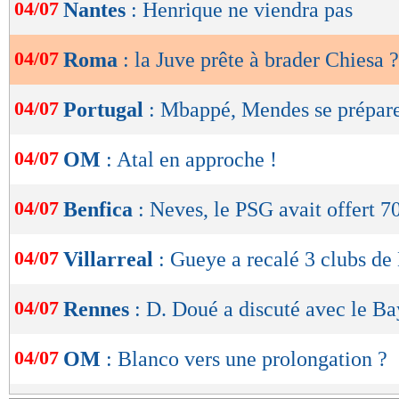
de
04/07
Nantes
: Henrique ne viendra pas
lecture
04/07
Roma
: la Juve prête à brader Chiesa ?
OK
04/07
Portugal
: Mbappé, Mendes se prépare
04/07
OM
: Atal en approche !
04/07
Benfica
: Neves, le PSG avait offert 
04/07
Villarreal
: Gueye a recalé 3 clubs de
04/07
Rennes
: D. Doué a discuté avec le B
04/07
OM
: Blanco vers une prolongation ?