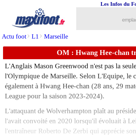
Les Infos du F
emplac
>
>
Actu foot
L1
Marseille
OM : Hwang Hee-chan tr
...
brèves d'AUJOURD'HUI ( 8 août 202
L'Anglais Mason Greenwood n'est pas la seule
...
Liste des brèves du ven. 5 juillet 2024
l'Olympique de Marseille. Selon L'Equipe, le c
également à
Hwang Hee-chan
(28 ans, 29 mat
04/07
EdF (JO)
: les Bleuets écrasent le Pa
League pour la saison 2023-2024).
04/07
Villarreal
: la Roma vise Sørloth
L'attaquant de Wolverhampton plaît au présid
l'avait convoité en 2020 lorsqu'il évoluait à Le
04/07
Espagne
: De la Fuente redoute Kroos
l'entraîneur Roberto De Zerbi qui apprécie son 