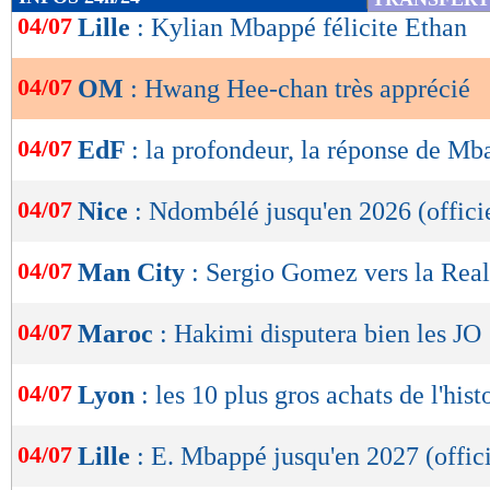
de
04/07
Lille
: Kylian Mbappé félicite Ethan
lecture
04/07
OM
: Hwang Hee-chan très apprécié
OK
04/07
EdF
: la profondeur, la réponse de M
04/07
Nice
: Ndombélé jusqu'en 2026 (offici
04/07
Man City
: Sergio Gomez vers la Rea
04/07
Maroc
: Hakimi disputera bien les JO
04/07
Lyon
: les 10 plus gros achats de l'hist
04/07
Lille
: E. Mbappé jusqu'en 2027 (offici