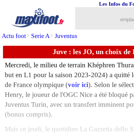
Les Infos du F
04/07
Brest
: Mounié ne prolongera pas
emplac
04/07
OM
: une offre pour un milieu de Boc
>
>
Actu foot
Serie A
Juventus
04/07
Lyon
: Niakhaté, Aulas l'avait prédit 
Juve : les JO, un choix d
04/07
Allemagne
: Nagelsmann prévient Ya
Mercredi, le milieu de terrain Khéphren
Thur
04/07
Le Havre
: discussions en cours avec
but en L1 pour la saison 2023-2024) a quitté 
de France olympique (
voir ici
). Selon le séle
04/07
Roma
: Le Fée, Rennes refuse une 2e 
Henry, le joueur de l'OGC Nice a été bloqué pa
Juventus Turin, avec un transfert imminent po
04/07
Lille
: Kylian Mbappé félicite Ethan
(bonus compris).
04/07
OM
: Hwang Hee-chan très apprécié
Mais ce jeudi, le quotidien La Gazzetta dello S