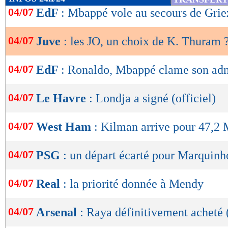
de
04/07
EdF
: Mbappé vole au secours de Gri
lecture
04/07
Juve
: les JO, un choix de K. Thuram 
OK
04/07
EdF
: Ronaldo, Mbappé clame son adm
04/07
Le Havre
: Londja a signé (officiel)
04/07
West Ham
: Kilman arrive pour 47,2
04/07
PSG
: un départ écarté pour Marquinh
04/07
Real
: la priorité donnée à Mendy
04/07
Arsenal
: Raya définitivement acheté (