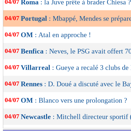
04/07
Roma
: la Juve prête à brader Chiesa ?
de
lecture
04/07
Portugal
: Mbappé, Mendes se prépare
OK
04/07
OM
: Atal en approche !
04/07
Benfica
: Neves, le PSG avait offert 
04/07
Villarreal
: Gueye a recalé 3 clubs de
04/07
Rennes
: D. Doué a discuté avec le B
04/07
OM
: Blanco vers une prolongation ?
04/07
Newcastle
: Mitchell directeur sportif 