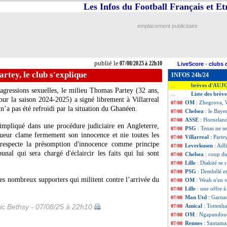
Les Infos du Football Français et E
emplacement publicitaire
publié le
07/08/2025 à 22h10
LiveScore
-
clubs 
artey, le club s'explique
INFOS 24h/24
brèves d'AUJ
...
agressions sexuelles, le milieu
Thomas Partey
(32 ans,
Liste des brèv
...
ur la saison 2024-2025) a signé librement à Villarreal
OM
: Zhegrova, W
07/08
n’a pas été refroidi par la situation du Ghanéen.
Chelsea
: le Baye
07/08
ASSE
: Horneland
07/08
 impliqué dans une procédure judiciaire en Angleterre,
PSG
: Tenas ne s
07/08
ueur clame fermement son innocence et nie toutes les
Villarreal
: Parte
07/08
b respecte la présomption d'innocence comme principe
Leverkusen
: Adl
07/08
unal qui sera chargé d'éclaircir les faits qui lui sont
Chelsea
: coup du
07/08
Lille
: Diakité s
07/08
PSG
: Dembélé et
07/08
es nombreux supporters qui militent contre l’arrivée du
OM
: Weah n'en v
07/08
Lille
: une offre 
07/08
Man Utd
: Garna
07/08
ic Bethsy - 07/08/25 à 22h10
Amical
: Tottenh
07/08
OM
: Ngapandouet
07/08
Rennes
: Santama
07/08