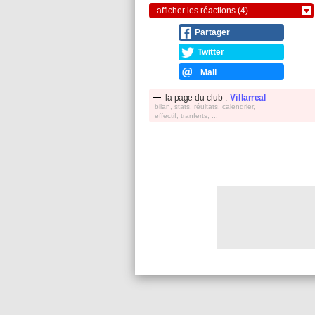
afficher les réactions (4)
Partager
Twitter
Mail
la page du club :
Villarreal
bilan, stats, réultats, calendrier,
effectif, tranferts, ...