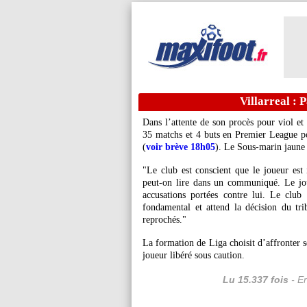
Villarreal : P
Dans l’attente de son procès pour viol et 
35 matchs et 4 buts en Premier League po
(
voir brève 18h05
). Le Sous-marin jaune 
"Le club est conscient que le joueur est
peut-on lire dans un communiqué. Le jo
accusations portées contre lui. Le clu
fondamental et attend la décision du trib
reprochés."
La formation de Liga choisit d’affronter s
joueur libéré sous caution.
Lu 15.337 fois
- Er