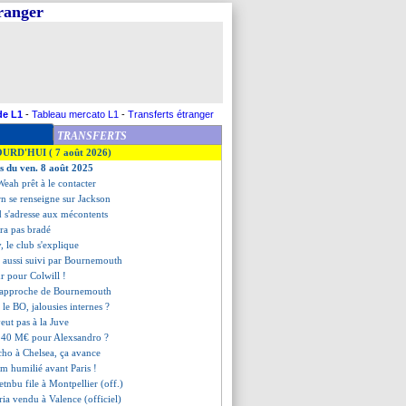
tranger
de L1
-
Tableau mercato L1
-
Transferts étranger
TRANSFERTS
OURD'HUI ( 7 août 2026)
es du ven. 8 août 2025
eah prêt à le contacter
rn se renseigne sur Jackson
 s'adresse aux mécontents
era pas bradé
y, le club s'explique
i aussi suivi par Bournemouth
r pour Colwill !
e rapproche de Bournemouth
 le BO, jalousies internes ?
eut pas à la Juve
à 40 M€ pour Alexsandro ?
cho à Chelsea, ça avance
am humilié avant Paris !
nbu file à Montpellier (off.)
ria vendu à Valence (officiel)