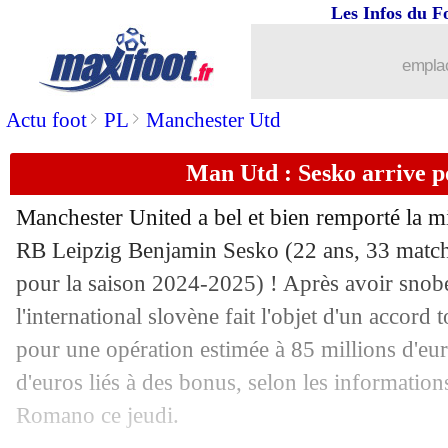
Les Infos du F
07/08
Chelsea
: coup dur pour Colwill !
emplac
07/08
Lille
: Diakité se rapproche de Bourn
>
>
Actu foot
PL
Manchester Utd
07/08
PSG
: Dembélé et le BO, jalousies int
Man Utd : Sesko arrive p
07/08
OM
: Weah n'en veut pas à la Juve
Manchester United a bel et bien remporté la mi
07/08
Lille
: une offre à 40 M€ pour Alexsan
RB Leipzig Benjamin
Sesko
(22 ans, 33 match
pour la saison 2024-2025) ! Après avoir snob
07/08
Man Utd
: Garnacho à Chelsea, ça av
l'international slovène fait l'objet d'un accord
pour une opération estimée à 85 millions d'eur
07/08
Amical
: Tottenham humilié avant Pari
d'euros liés à des bonus, selon les information
Romano ce jeudi.
07/08
OM
: Ngapandouetnbu file à Montpelli