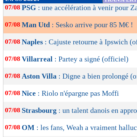
de
07/08
PSG
: une accélération à venir pour Z
lecture
07/08
Man Utd
: Sesko arrive pour 85 M€ !
OK
07/08
Naples
: Cajuste retourne à Ipswich (of
07/08
Villarreal
: Partey a signé (officiel)
07/08
Aston Villa
: Digne a bien prolongé (of
07/08
Nice
: Riolo n'épargne pas Moffi
07/08
Strasbourg
: un talent danois en appr
07/08
OM
: les fans, Weah a vraiment hallu