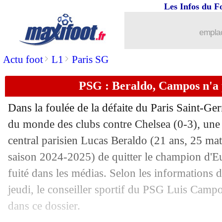
Les Infos du F
07/08
Villarreal
: Partey a signé (officiel)
emplac
07/08
Aston Villa
: Digne a bien prolongé (of
>
>
Actu foot
L1
Paris SG
07/08
Nice
: Riolo n'épargne pas Moffi
PSG : Beraldo, Campos n'a p
07/08
Strasbourg
: un talent danois en appr
Dans la foulée de la défaite du Paris Saint-Ge
07/08
OM
: les fans, Weah a vraiment hallu
du monde des clubs contre Chelsea (0-3), un
central parisien Lucas
Beraldo
(21 ans, 25 mat
07/08
VIDEO
: Betis-Côme, une bagarre gén
saison 2024-2025) de quitter le champion d'Eu
fuité dans les médias. Selon les informations 
07/08
Brentford
: Al-Nassr s'attaque à Wiss
jeudi, le conseiller sportif du PSG Luis Campos
dans ce dossier.
07/08
PSG
: accord avec Lille pour Chevalie