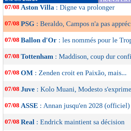
de
07/08
Aston Villa
: Digne va prolonger
lecture
07/08
PSG
: Beraldo, Campos n'a pas appréci
OK
07/08
Ballon d'Or
: les nommés pour le Tr
07/08
Tottenham
: Maddison, coup dur conf
07/08
OM
: Zenden croit en Paixão, mais...
07/08
Juve
: Kolo Muani, Modesto s'exprim
07/08
ASSE
: Annan jusqu'en 2028 (officiel)
07/08
Real
: Endrick maintient sa décision