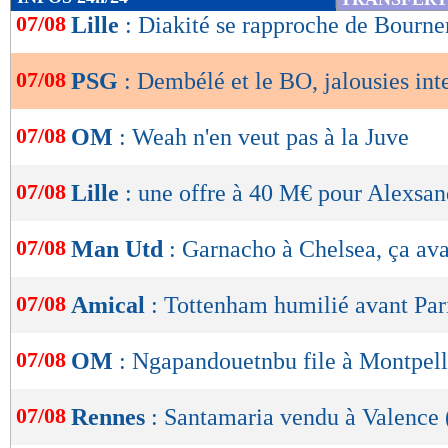
de
07/08
Lille
: Diakité se rapproche de Bourn
lecture
07/08
PSG
: Dembélé et le BO, jalousies int
OK
07/08
OM
: Weah n'en veut pas à la Juve
07/08
Lille
: une offre à 40 M€ pour Alexsan
07/08
Man Utd
: Garnacho à Chelsea, ça av
07/08
Amical
: Tottenham humilié avant Pari
07/08
OM
: Ngapandouetnbu file à Montpelli
07/08
Rennes
: Santamaria vendu à Valence (