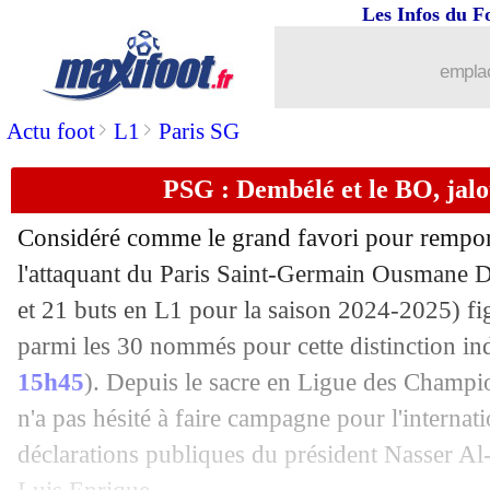
Les Infos du F
emplac
>
>
Actu foot
L1
Paris SG
PSG : Dembélé et le BO, jalo
Considéré comme le grand favori pour remport
l'attaquant du Paris Saint-Germain Ousmane
D
et 21 buts en L1 pour la saison 2024-2025) f
parmi les 30 nommés pour cette distinction ind
15h45
). Depuis le sacre en Ligue des Champi
n'a pas hésité à faire campagne pour l'internati
déclarations publiques du président Nasser Al-K
...
brèves d'AUJOURD'HUI ( 7 août 202