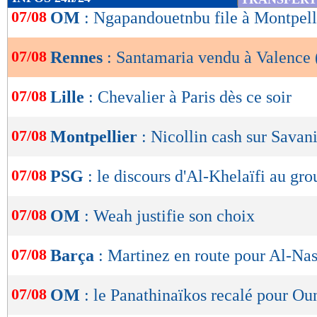
de
07/08
OM
: Ngapandouetnbu file à Montpelli
lecture
07/08
Rennes
: Santamaria vendu à Valence (
OK
07/08
Lille
: Chevalier à Paris dès ce soir
07/08
Montpellier
: Nicollin cash sur Savani
07/08
PSG
: le discours d'Al-Khelaïfi au gr
07/08
OM
: Weah justifie son choix
07/08
Barça
: Martinez en route pour Al-Nas
07/08
OM
: le Panathinaïkos recalé pour Ou