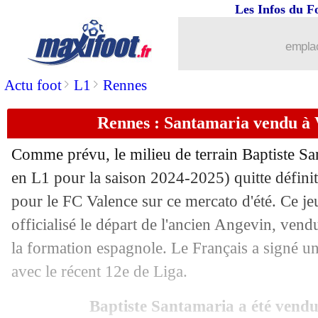
Les Infos du F
emplac
...
brèves d'AUJOURD'HUI (10 août 202
>
>
Actu foot
L1
Rennes
...
Liste des brèves du ven. 8 août 2025
Rennes : Santamaria vendu à V
07/08
OM
: Zhegrova, Weah prêt à le contac
Comme prévu, le milieu de terrain Baptiste
Sa
07/08
Chelsea
: le Bayern se renseigne sur J
en L1 pour la saison 2024-2025) quitte défini
pour le FC Valence sur ce mercato d'été. Ce jeu
07/08
ASSE
: Horneland s'adresse aux méco
officialisé le départ de l'ancien Angevin, vend
la formation espagnole. Le Français a signé un
07/08
PSG
: Tenas ne sera pas bradé
avec le récent 12e de Liga.
07/08
Villarreal
: Partey, le club s'explique
Baptiste Santamaria a été vend