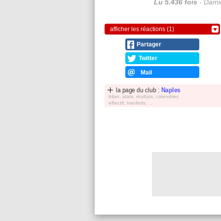
Lu 5.436 fois
- Damie
afficher les réactions (1)
Partager
Twitter
Mail
la page du club :
Naples
bilan, stats, réultats, calendrier,
effectif, tranferts, ...