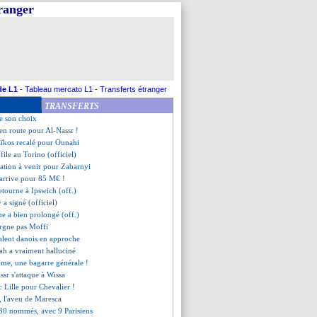
tranger
eut pas à la Juve
à 40 M€ pour Alexsandro ?
cho à Chelsea, ça avance
am humilié avant Paris !
nbu file à Montpellier (off.)
ria vendu à Valence (officiel)
 Paris dès ce soir
de L1
-
Tableau mercato L1
-
Transferts étranger
ollin cash sur Savanier !
TRANSFERTS
s d'Al-Khelaïfi au groupe
ie son choix
en route pour Al-Nassr !
aïkos recalé pour Ounahi
file au Torino (officiel)
ration à venir pour Zabarnyi
 arrive pour 85 M€ !
retourne à Ipswich (off.)
y a signé (officiel)
ne a bien prolongé (off.)
argne pas Moffi
talent danois en approche
eah a vraiment halluciné
ôme, une bagarre générale !
ssr s'attaque à Wissa
c Lille pour Chevalier !
, l'aveu de Maresca
s 30 nommés, avec 9 Parisiens