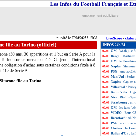
Les Infos du Football Français et E
OM
: Weah n'en v
07/08
Lille
: une offre 
07/08
Man Utd
: Garna
07/08
emplacement publicitaire
Amical
: Tottenh
07/08
OM
: Ngapandouet
07/08
Rennes
: Santama
07/08
Lille
: Chevalier à
07/08
publié le
07/08/2025 à 18h38
LiveScore
-
clubs 
Montpellier
: Nic
07/08
e file au Torino (officiel)
INFOS 24h/24
PSG
: le discour
07/08
OM
: Weah justif
07/08
eone
(30 ans, 30 apparitions et 1 but en Serie A pour la
Barça
: Martinez 
07/08
Torino sur ce mercato d'été. Ce jeudi, l'international
OM
: le Panathin
07/08
ne obligation d'achat sous certaines conditions fixée à 8
Naples
: Simeone 
07/08
t 11e de Serie A.
PSG
: une accélé
07/08
Man Utd
: Sesko
07/08
Simeone file au Torino
Naples
: Cajuste 
07/08
Villarreal
: Parte
07/08
Aston Villa
: Dig
07/08
Nice
: Riolo n'ép
07/08
Strasbourg
: un 
07/08
OM
: les fans, W
07/08
VIDEO
: Betis-C
07/08
Brentford
: Al-Na
07/08
PSG
: accord ave
07/08
Chelsea
: Jackson
07/08
Ballon d'Or
: le
07/08