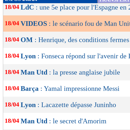
de
18/04
LdC
: une 5e place pour l'Espagne en
lecture
18/04
VIDEOS
: le scénario fou de Man Un
OK
18/04
OM
: Henrique, des conditions fermes
18/04
Lyon
: Fonseca répond sur l'avenir de
18/04
Man Utd
: la presse anglaise jubile
18/04
Barça
: Yamal impressionne Messi
18/04
Lyon
: Lacazette dépasse Juninho
18/04
Man Utd
: le secret d'Amorim