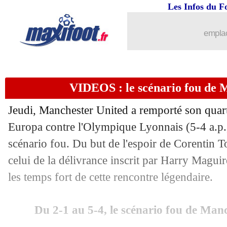
Les Infos du F
18/04
OM
: le message de Balerdi
emplac
18/04
Argentine
: L. Messi - "j'ai tout acco
18/04
PSG
: Luis Enrique et l'importance du
VIDEOS : le scénario fou de
18/04
Lyon
: Fonseca optimiste pour la fin d
Jeudi, Manchester United a remporté son quart
18/04
Inter
: Thuram blessé aux adducteurs
Europa contre l'Olympique Lyonnais (5-4 a.p., 
scénario fou. Du but de l'espoir de Corentin T
18/04
PSG
: Luis Enrique - "écrire l'histoire
celui de la délivrance inscrit par Harry Maguir
les temps fort de cette rencontre légendaire.
18/04
Barça
: Messi voulait bien revenir en
Du 2-1 au 5-4, le scénario fou de Man
18/04
PSG
: Pacho forfait face au Havre