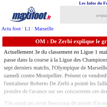
Les Infos du F
18/04
Leverkusen
: prix fixé pour Xabi Alo
emplac
18/04
Inter
: Pavard se justifie pour sa céléb
>
>
Actu foot
L1
Marseille
18/04
Bayern
: Palhinha toujours dans les pl
OM : De Zerbi explique le g
18/04
PSG
: Luis Enrique félicite l'OL
Actuellement 3e du classement en Ligue 1 mai
18/04
Real
: l'agent de Klopp calme la rume
passe dans la course à la Ligue des Champions,
sept derniers matchs, l'Olympique de Marseille 
18/04
Bayern
: Kim discute avec des clubs a
samedi contre Montpellier. Présent ce vendred
l'entraîneur Roberto De Zerbi a pointé les fai
18/04
Divers
: Sage se verrait bien en Anglet
prendre de l'avance sur ses concurrents ces de
18/04
Real
: une accélération pour Alonso ?
"On aurait pu avoir beaucoup de points d'avan