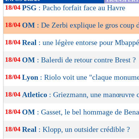
compte pas", a argumenté De Zerbi.
de
18/04
PSG
: Pacho forfait face au Havre
lecture
Lu 15.869 fois
- Clément Barbier 
18/04
OM
: De Zerbi explique le gros coup
OK
18/04
Real
: une légère entorse pour Mbapp
18/04
OM
: Balerdi de retour contre Brest ?
18/04
Lyon
: Riolo voit une "claque monum
18/04
Atletico
: Griezmann, une manœuvre 
18/04
OM
: Gasset, le bel hommage de Bena
18/04
Real
: Klopp, un outsider crédible ?