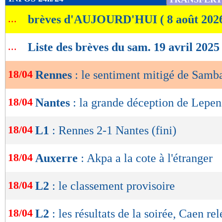
de
...
brèves d'AUJOURD'HUI ( 8 août 202
lecture
OK
...
Liste des brèves du sam. 19 avril 2025
18/04
Rennes
: le sentiment mitigé de Samb
18/04
Nantes
: la grande déception de Lepen
18/04
L1
: Rennes 2-1 Nantes (fini)
18/04
Auxerre
: Akpa a la cote à l'étranger
18/04
L2
: le classement provisoire
18/04
L2
: les résultats de la soirée, Caen re