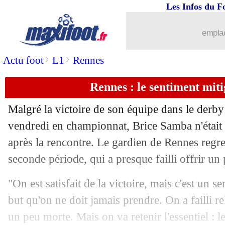
Les Infos du F
emplac
>
>
Actu foot
L1
Rennes
Rennes : le sentiment mit
Malgré la victoire de son équipe dans le derby
vendredi en championnat, Brice Samba n'était p
après la rencontre. Le gardien de Rennes regret
seconde période, qui a presque failli offrir un
"On est satisfait de la victoire, mais c'est un s
but qu'on ne doit jamais prendre. On a failli re
un peu morte. Mais on va retenir l'essentiel : le