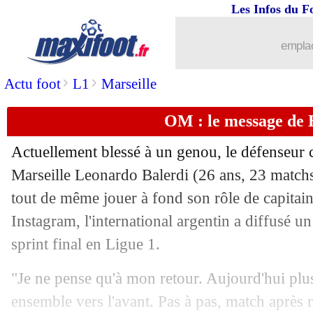
Les Infos du F
18/04
Auxerre
: Akpa a la cote à l'étranger
emplac
18/04
L2
: le classement provisoire
>
>
Actu foot
L1
Marseille
18/04
L2
: les résultats de la soirée, Caen re
OM : le message de 
18/04
Nice
: Haise défend Guessand et Bomb
Actuellement blessé à un genou, le défenseur 
18/04
Monaco
: Akliouche, c'est 70 M€ mi
Marseille Leonardo
Balerdi
(26 ans, 23 matchs
tout de même jouer à fond son rôle de capitaine
18/04
L1
: Rennes-Nantes, les compos
Instagram, l'international argentin a diffusé u
sprint final en Ligue 1.
18/04
Lyon
: Perri absent pour le derby
"Je ne pense qu'à mon retour. Aujourd'hui plu
18/04
Barça
: le calendrier, Flick dénonce "
ensemble vers l'avant. Pas à pas, match après