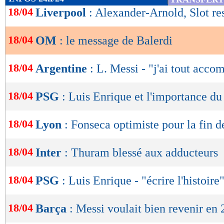
de
18/04
Liverpool
: Alexander-Arnold, Slot res
lecture
18/04
OM
: le message de Balerdi
OK
18/04
Argentine
: L. Messi - "j'ai tout acco
18/04
PSG
: Luis Enrique et l'importance du
18/04
Lyon
: Fonseca optimiste pour la fin d
18/04
Inter
: Thuram blessé aux adducteurs
18/04
PSG
: Luis Enrique - "écrire l'histoire
18/04
Barça
: Messi voulait bien revenir en