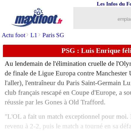
Les Infos du F
emplac
...
brèves d'AUJOURD'HUI (10 août 202
>
>
Actu foot
L1
Paris SG
...
Liste des brèves du sam. 19 avril 2025
PSG : Luis Enrique fél
18/04
Rennes
: le sentiment mitigé de Samb
Au lendemain de l'élimination cruelle de l'Ol
18/04
Nantes
: la grande déception de Lepen
de finale de Ligue Europa contre Manchester U
l'aller), l'entraîneur du Paris Saint-Germain L
18/04
L1
: Rennes 2-1 Nantes (fini)
club français rescapé en Coupe d'Europe, a so
réussie par les Gones à Old Trafford.
18/04
Auxerre
: Akpa a la cote à l'étranger
"L'OL a fait un match exceptionnel pour moi. 
18/04
L2
: le classement provisoire
revenu à 2-2, puis le match a tourné en sa défa