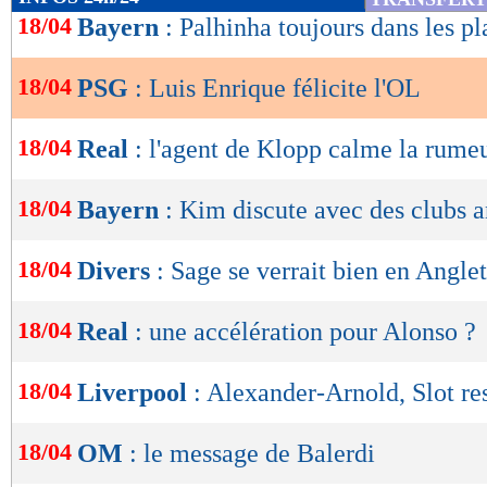
de
18/04
Bayern
: Palhinha toujours dans les pl
lecture
18/04
PSG
: Luis Enrique félicite l'OL
OK
18/04
Real
: l'agent de Klopp calme la rume
18/04
Bayern
: Kim discute avec des clubs a
18/04
Divers
: Sage se verrait bien en Anglet
18/04
Real
: une accélération pour Alonso ?
18/04
Liverpool
: Alexander-Arnold, Slot res
18/04
OM
: le message de Balerdi