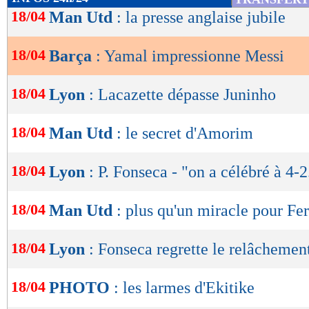
de
18/04
Man Utd
: la presse anglaise jubile
lecture
18/04
Barça
: Yamal impressionne Messi
OK
18/04
Lyon
: Lacazette dépasse Juninho
18/04
Man Utd
: le secret d'Amorim
18/04
Lyon
: P. Fonseca - "on a célébré à 4-2.
18/04
Man Utd
: plus qu'un miracle pour Fe
18/04
Lyon
: Fonseca regrette le relâchemen
18/04
PHOTO
: les larmes d'Ekitike