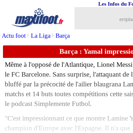
Les Infos du F
18/04
Inter
: Thuram blessé aux adducteurs
emplac
18/04
PSG
: Luis Enrique - "écrire l'histoire
>
>
Actu foot
La Liga
Barça
18/04
Barça
: Messi voulait bien revenir en
Barça : Yamal impressi
18/04
PSG
: Pacho forfait face au Havre
Même à l'opposé de l'Atlantique, Lionel Messi
18/04
OM
: De Zerbi explique le gros coup
le FC Barcelone. Sans surprise, l'attaquant de 
bluffé par la précocité de l'ailier blaugrana L
18/04
Real
: une légère entorse pour Mbapp
matchs et 14 buts toutes compétitions cette saiso
le podcast Simplemente Futbol.
18/04
OM
: Balerdi de retour contre Brest ?
"C'est impressionnant ce que montre Lamine Ya
18/04
Lyon
: Riolo voit une "claque monum
champion d'Europe avec l'Espagne. Il n'a que 1