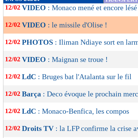
de
12/02
VIDEO
: Monaco mené et encore lésé
lecture
12/02
VIDEO
: le missile d'Olise !
OK
12/02
PHOTOS
: Iliman Ndiaye sort en lar
12/02
VIDEO
: Maignan se troue !
12/02
LdC
: Bruges bat l'Atalanta sur le fil
12/02
Barça
: Deco évoque le prochain mer
12/02
LdC
: Monaco-Benfica, les compos
12/02
Droits TV
: la LFP confirme la crise