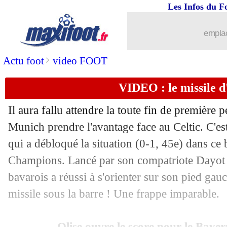
Les Infos du F
emplac
>
Actu foot
video FOOT
VIDEO : le missile d'
...
brèves d'AUJOURD'HUI ( 7 août 202
Il aura fallu attendre la toute fin de première 
...
Liste des brèves du jeu. 13 février 202
Munich prendre l'avantage face au Celtic. C'es
qui a débloqué la situation (0-1, 45e) dans ce 
12/02
Lille
: Bentaleb autorisé à rejouer !
Champions. Lancé par son compatriote Dayot 
bavarois a réussi à s'orienter sur son pied ga
12/02
Bayern
: Olise bat un record de Ribér
missile sous la barre ! Une frappe imparable.
12/02
Chelsea
: coup dur pour Nicolas Jacks
Olise ouvre le score pour le Bayer