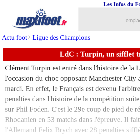
Les Infos du F
12/02
LdC
: Monaco-Benfica, les compos
emplac
12/02
Droits TV
: la LFP confirme la crise
>
Actu foot
Ligue des Champions
12/02
Paris FC
: le club va déménager à Je
LdC : Turpin, un sifflet t
12/02
Clément Turpin est entré dans l'histoire de la
Bordeaux
: Kahn toujours intéressé pa
l'occasion du choc opposant Manchester City 
12/02
Droits TV
: la LFP attaque DAZN en j
mardi. En effet, le Français est devenu l'arbitre
penalties dans l'histoire de la compétition suit
12/02
OM
: Macron juge le mercato hiverna
sur Phil Foden. C'est le 29e coup de pied de r
Rhodanien en 53 matchs dans l'épreuve. Il fai
12/02
LdC
: le programme du jour
l'Allemand Felix Brych avec 28 penalties siffl
12/02
Man Utd
: une grosse offre pour Luke