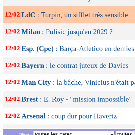
de
lecture
12/02
LdC
: Turpin, un sifflet très sensible
OK
12/02
Milan
: Pulisic jusqu'en 2029 ?
12/02
Esp. (Cpe)
: Barça-Atletico en demies
12/02
Bayern
: le contrat juteux de Davies
12/02
Man City
: la bâche, Vinicius n'était p
12/02
Brest
: E. Roy - "mission impossible"
12/02
Arsenal
: coup dur pour Havertz
12/02
Man City
: la drôle d'analyse de Guar
Filtrer :