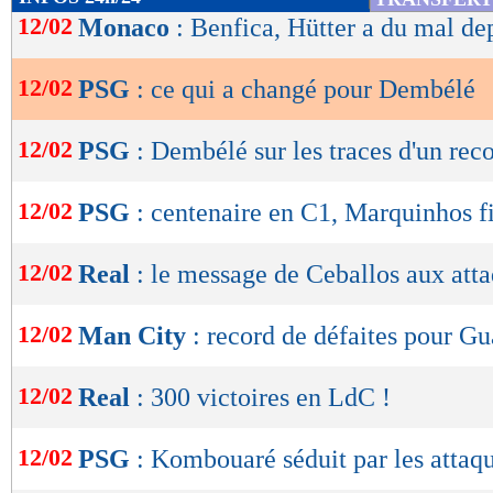
de
12/02
Monaco
: Benfica, Hütter a du mal de
lecture
12/02
PSG
: ce qui a changé pour Dembélé
OK
12/02
PSG
: Dembélé sur les traces d'un rec
12/02
PSG
: centenaire en C1, Marquinhos f
12/02
Real
: le message de Ceballos aux att
12/02
Man City
: record de défaites pour Gu
12/02
Real
: 300 victoires en LdC !
12/02
PSG
: Kombouaré séduit par les attaq