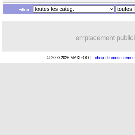
...
Liste des brèves du mar. 11 février 20
Filtrer :
...
Liste des brèves du lun. 10 février 202
emplacement publici
- © 2000-2026 MAXIFOOT -
choix de consentemen