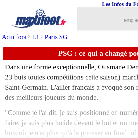
Les Infos du F
12/02
Real
: Courtois fan du jeune Asencio
emplac
12/02
LdC
: Turpin, un sifflet très sensible
>
>
Actu foot
L1
Paris SG
12/02
Milan
: Pulisic jusqu'en 2029 ?
PSG : ce qui a changé p
12/02
Esp. (Cpe)
: Barça-Atletico en demies
Dans une forme exceptionnelle, Ousmane
Dem
12/02
Bayern
: le contrat juteux de Davies
23 buts toutes compétitions cette saison) march
Saint-Germain. L'ailier français a évoqué son n
12/02
Man City
: la bâche, Vinicius n'était p
des meilleurs joueurs du monde.
12/02
Brest
: E. Roy - "mission impossible"
"Comme je l'ai dit, je suis positionné en numér
faire, je suis plus lucide devant le but et on me 
12/02
Arsenal
: coup dur pour Havertz
buts où je n'ai plus qu'à la pousser au fond, o