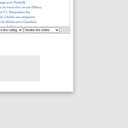
changé pour Dembélé
r les traces d'un record d'Henry
 en C1, Marquinhos fier
 de Ceballos aux attaquants
d de défaites pour Guardiola
res en LdC !
séduit par les attaquants
es du mar. 11 février 2025
s du lun. 10 février 2025