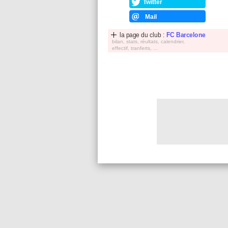
Twitter
Mail
la page du club :
FC Barcelone
bilan, stats, réultats, calendrier,
effectif, tranferts, ...