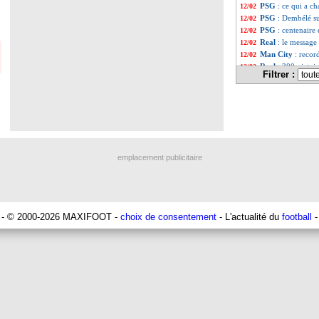
PSG
: ce qui a 
12/02
PSG
: Dembélé su
12/02
PSG
: centenaire
12/02
Real
: le message
12/02
Man City
: recor
12/02
Real
: 300 victoi
12/02
Filtrer :
PSG
: Kombouaré 
12/02
Liste des brèv
...
Liste des brève
...
emplacement publicitaire
- © 2000-2026 MAXIFOOT -
choix de consentement
- L'actualité du
football
-