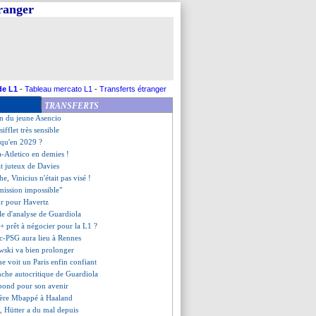
tranger
me du jour
rosse offre pour Lukeba ?
td fonce sur la pépite Quenda
 dévoile ses inspirations
aco corrigé et éliminé
 insiste pour Wirtz
le Scholes
de L1
-
Tableau mercato L1
-
Transferts étranger
ri d'Agüero à 10 000 dollars
TRANSFERTS
a a bien signé (officiel)
an du jeune Asencio
ifflet très sensible
usqu'en 2029 ?
a-Atletico en demies !
at juteux de Davies
he, Vinicius n'était pas visé !
"mission impossible"
ur pour Havertz
ôle d'analyse de Guardiola
l+ prêt à négocier pour la L1 ?
uc-PSG aura lieu à Rennes
ski va bien prolonger
ue voit un Paris enfin confiant
anche autocritique de Guardiola
épond pour son avenir
fère Mbappé à Haaland
a, Hütter a du mal depuis