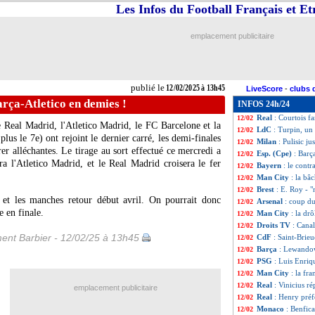
Les Infos du Football Français et E
LdC
: le program
12/02
Man Utd
: une g
12/02
Sporting
: Man U
12/02
emplacement publicitaire
Milan
: Reijnders
12/02
LdC (U19)
: Mon
12/02
Bayern
: Hoeness
12/02
OM
: Maupay tac
12/02
publié le
12/02/2025 à 13h45
LiveScore
-
clubs 
Man City
: le pa
12/02
arça-Atletico en demies !
INFOS 24h/24
Boavista
: Kurzaw
12/02
Real
: Courtois f
12/02
e Real Madrid, l'Atletico Madrid, le FC Barcelone et la
LdC
: Turpin, un s
12/02
lus le 7e) ont rejoint le dernier carré, les demi-finales
Milan
: Pulisic j
12/02
r alléchantes. Le tirage au sort effectué ce mercredi a
Esp. (Cpe)
: Barç
12/02
ra l'Atletico Madrid, et le Real Madrid croisera le fer
Bayern
: le contr
12/02
Man City
: la bâc
12/02
Brest
: E. Roy - 
12/02
, et les manches retour début avril. On pourrait donc
Arsenal
: coup d
12/02
e en finale.
Man City
: la dr
12/02
Droits TV
: Cana
12/02
ent Barbier - 12/02/25 à 13h45
CdF
: Saint-Brie
12/02
Barça
: Lewandow
12/02
PSG
: Luis Enriq
12/02
Man City
: la fr
12/02
Real
: Vinicius r
12/02
emplacement publicitaire
Real
: Henry pré
12/02
Monaco
: Benfic
12/02