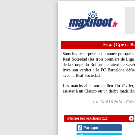
Esp. (Cpe) : B
Sans invité surprise cette année puisque l
Real Sociedad (les trois premiers de Liga p
de la Coupe du Roi promettaient de s'avére
livré son verdict : le FC Barcelone défie
avec la Real Sociedad.
Les matchs aller auront lieu fin février
assister à un Clasico ou un derby madrilèn
Lu 14.616 fois
- Clém
afficher les réactions (12)
Partager