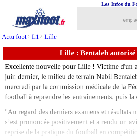
Les Infos du F
emplac
>
>
Actu foot
L1
Lille
Lille : Bentaleb autorisé
Excellente nouvelle pour Lille ! Victime d'un a
juin dernier, le milieu de terrain Nabil Bentale
mercredi par la commission médicale de la Féd
football à reprendre les entraînements, puis la
"Au regard des derniers examens et résultats
s’est prononcée positivement et a rendu un avi
reprise de la pratique du football en compétiti