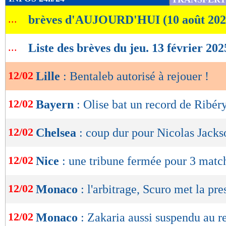
de
...
brèves d'AUJOURD'HUI (10 août 202
lecture
OK
...
Liste des brèves du jeu. 13 février 202
12/02
Lille
: Bentaleb autorisé à rejouer !
12/02
Bayern
: Olise bat un record de Ribér
12/02
Chelsea
: coup dur pour Nicolas Jacks
12/02
Nice
: une tribune fermée pour 3 matc
12/02
Monaco
: l'arbitrage, Scuro met la pre
12/02
Monaco
: Zakaria aussi suspendu au r