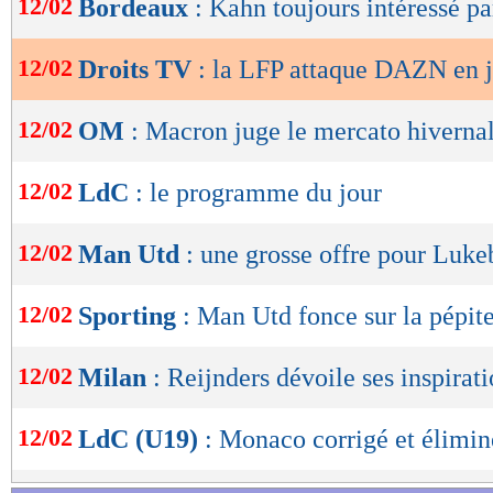
12/02
Bordeaux
: Kahn toujours intéressé pa
de
lecture
12/02
Droits TV
: la LFP attaque DAZN en j
OK
12/02
OM
: Macron juge le mercato hiverna
12/02
LdC
: le programme du jour
12/02
Man Utd
: une grosse offre pour Luke
12/02
Sporting
: Man Utd fonce sur la pépi
12/02
Milan
: Reijnders dévoile ses inspirat
12/02
LdC (U19)
: Monaco corrigé et élimin