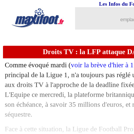
12/02
Monaco
: l'arbitrage, Scuro met la pre
Les Infos du F
12/02
Monaco
: Zakaria aussi suspendu au r
emplac
12/02
Monaco
: la stat' de Benfica qui fait p
Droits TV : la LFP attaque D
12/02
Monaco
: B. Embolo - "on se fait tuer
Comme évoqué mardi (
voir la brève d'hier à
12/02
LdC
: Monaco 0-1 Benfica (fini)
principal de la Ligue 1, n'a toujours pas réglé
aux droits TV à l'approche de la deadline fixée
12/02
Monaco
: Vanderson manquera le barr
L'Equipe ce mercredi, la plateforme britanniqu
12/02
Ang.
: malgré Salah, Everton accroch
son échéance, à savoir 35 millions d'euros, et
séquestre.
12/02
VIDEO
: Monaco mené et encore lésé
Face à cette situation, la Ligue de Football Pr