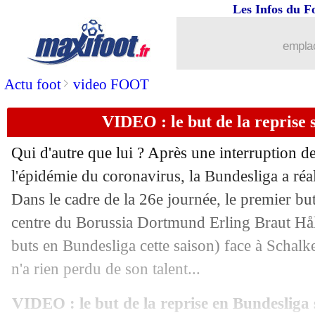
Les Infos du F
16/05
Toulouse
: la piste Létang déjà termin
emplac
16/05
PHOTO
: le prochain maillot du Real 
>
Actu foot
video FOOT
16/05
All.
: les Français portent M'Gladbach
VIDEO : le but de la reprise s
16/05
VIDEO
: la célébration "coude" de Fr
Qui d'autre que lui ? Après une interruption d
16/05
Lille
: Galtier, ses agents démentent ma
l'épidémie du coronavirus, la Bundesliga a réa
Dans le cadre de la 26e journée, le premier but 
16/05
OM
: McCourt dément aussi une vente
centre du Borussia Dortmund Erling Braut
Hå
buts en Bundesliga cette saison) face à Schal
16/05
Real
: Bale recale déjà Newcastle
n'a rien perdu de son talent...
16/05
Lyon
: le texte de loi, Aulas ne lâche r
VIDEO : le but de la reprise en Bundesliga