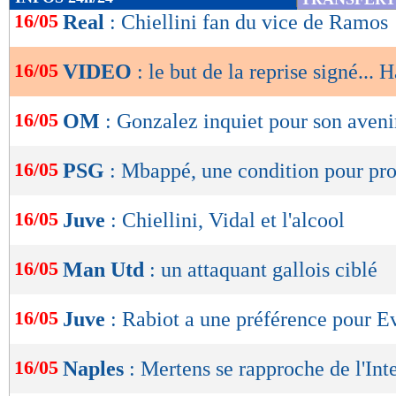
de
16/05
Real
: Chiellini fan du vice de Ramos
lecture
16/05
VIDEO
: le but de la reprise signé... 
OK
16/05
OM
: Gonzalez inquiet pour son aveni
16/05
PSG
: Mbappé, une condition pour pro
16/05
Juve
: Chiellini, Vidal et l'alcool
16/05
Man Utd
: un attaquant gallois ciblé
16/05
Juve
: Rabiot a une préférence pour E
16/05
Naples
: Mertens se rapproche de l'Int