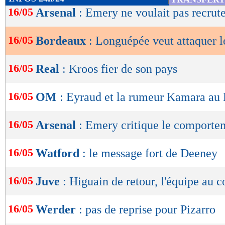
de
16/05
Arsenal
: Emery ne voulait pas recrut
lecture
16/05
Bordeaux
: Longuépée veut attaquer l
OK
16/05
Real
: Kroos fier de son pays
16/05
OM
: Eyraud et la rumeur Kamara au
16/05
Arsenal
: Emery critique le comporte
16/05
Watford
: le message fort de Deeney
16/05
Juve
: Higuain de retour, l'équipe au 
16/05
Werder
: pas de reprise pour Pizarro