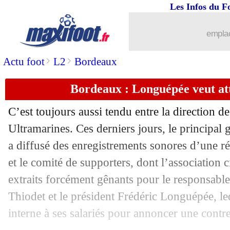
Les Infos du F
16/05
PHOTO
: la distanciation sociale sur
emplac
16/05
Real
: Chiellini fan du vice de Ramos
>
>
Actu foot
L2
Bordeaux
16/05
VIDEO
: le but de la reprise signé... 
Bordeaux : Longuépée veut att
16/05
OM
: Gonzalez inquiet pour son aveni
C’est toujours aussi tendu entre la direction de
16/05
PSG
: Mbappé, une condition pour pro
Ultramarines. Ces derniers jours, le principa
a diffusé des enregistrements sonores d’une ré
16/05
Juve
: Chiellini, Vidal et l'alcool
et le comité de supporters, dont l’association ci
extraits forcément gênants pour le responsab
16/05
Man Utd
: un attaquant gallois ciblé
Thiodet et le président Frédéric Longuépée, l
interne à ses salariés pour annoncer une contre
16/05
Juve
: Rabiot a une préférence pour E