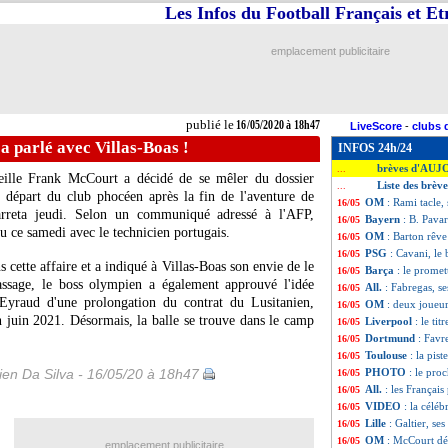
Les Infos du Football Français et E
emplacement publicitaire
publié le
16/05/2020 à 18h47
LiveScore
-
clubs 
 parlé avec Villas-Boas !
INFOS 24h/24
brèves d'AUJ
...
eille Frank McCourt a décidé de se mêler du dossier
Liste des brèv
...
e départ du club phocéen après la fin de l'aventure de
OM
: Rami tacle
16/05
zarreta jeudi. Selon un communiqué adressé à l'AFP,
Bayern
: B. Pavar
16/05
nu ce samedi avec le technicien portugais.
OM
: Barton rêv
16/05
PSG
: Cavani, l
16/05
 cette affaire et a indiqué à Villas-Boas son envie de le
Barça
: le promet
16/05
sage, le boss olympien a également approuvé l'idée
All.
: Fabregas, se
16/05
 Eyraud d'une prolongation du contrat du Lusitanien,
OM
: deux joueu
16/05
n juin 2021. Désormais, la balle se trouve dans le camp
Liverpool
: le ti
16/05
Dortmund
: Favre
16/05
Toulouse
: la pis
16/05
en Da Silva - 16/05/20 à 18h47
PHOTO
: le pro
16/05
All.
: les Françai
16/05
VIDEO
: la célé
16/05
Lille
: Galtier, se
16/05
OM
: McCourt dé
16/05
emplacement publicitaire