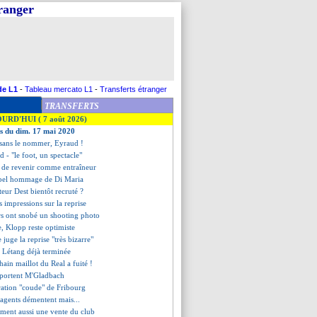
tranger
de L1
-
Tableau mercato L1
-
Transferts étranger
TRANSFERTS
OURD'HUI ( 7 août 2026)
es du dim. 17 mai 2020
, sans le nommer, Eyraud !
d - "le foot, un spectacle"
e de revenir comme entraîneur
e bel hommage de Di Maria
teur Dest bientôt recruté ?
s impressions sur la reprise
rs ont snobé un shooting photo
tre, Klopp reste optimiste
 juge la reprise "très bizarre"
te Létang déjà terminée
chain maillot du Real a fuité !
s portent M'Gladbach
bration "coude" de Fribourg
s agents démentent mais...
ment aussi une vente du club