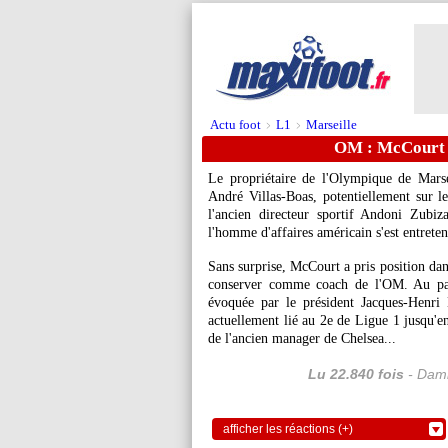
Actu foot
L1
Marseille
>
>
OM : McCourt a
Le propriétaire de l'Olympique de Mars
André Villas-Boas, potentiellement sur l
l'ancien directeur sportif Andoni Zubi
l'homme d'affaires américain s'est entrete
Sans surprise, McCourt a pris position dans
conserver comme coach de l'OM. Au pas
évoquée par le président Jacques-Henri
actuellement lié au 2e de Ligue 1 jusqu'e
de l'ancien manager de Chelsea...
Lu 22.840 fois
- Dami
afficher les réactions (+)