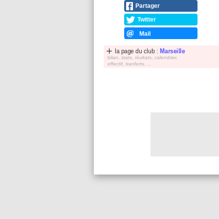
Partager
Twitter
Mail
la page du club :
Marseille
bilan, stats, réultats, calendrier,
effectif, tranferts, ...