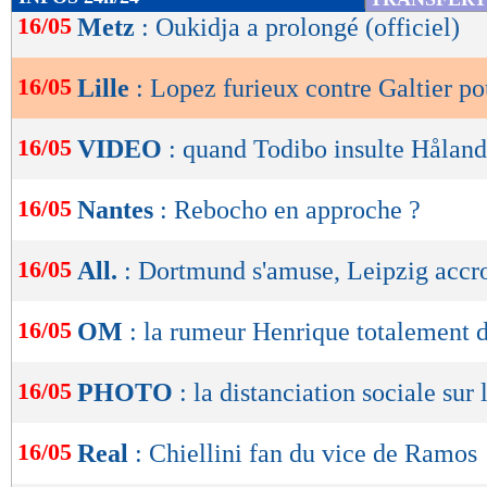
de
16/05
Metz
: Oukidja a prolongé (officiel)
lecture
16/05
Lille
: Lopez furieux contre Galtier po
OK
16/05
VIDEO
: quand Todibo insulte Håland
16/05
Nantes
: Rebocho en approche ?
16/05
All.
: Dortmund s'amuse, Leipzig accr
16/05
OM
: la rumeur Henrique totalement 
16/05
PHOTO
: la distanciation sociale sur
16/05
Real
: Chiellini fan du vice de Ramos