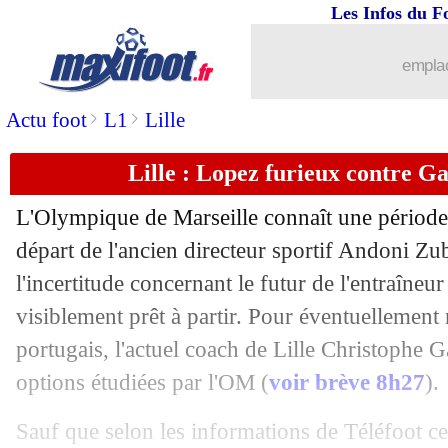
Les Infos du F
16/05
OM
: Barton rêve de revenir comme e
emplac
16/05
PSG
: Cavani, le bel hommage de Di 
>
>
Actu foot
L1
Lille
16/05
Barça
: le prometteur Dest bientôt rec
Lille : Lopez furieux contre G
16/05
All.
: Fabregas, ses impressions sur la 
L'Olympique de Marseille connaît une période
16/05
OM
: deux joueurs ont snobé un shoot
départ de l'ancien directeur sportif Andoni Zub
l'incertitude concernant le futur de l'entraîneu
16/05
Liverpool
: le titre, Klopp reste optim
visiblement prêt à partir. Pour éventuellement 
portugais, l'actuel coach de Lille Christophe Ga
16/05
Dortmund
: Favre juge la reprise "trè
options étudiées par l'OM (
voir brève 8h27
).
16/05
Toulouse
: la piste Létang déjà termin
Sauf que selon les informations de Téléfoot ce