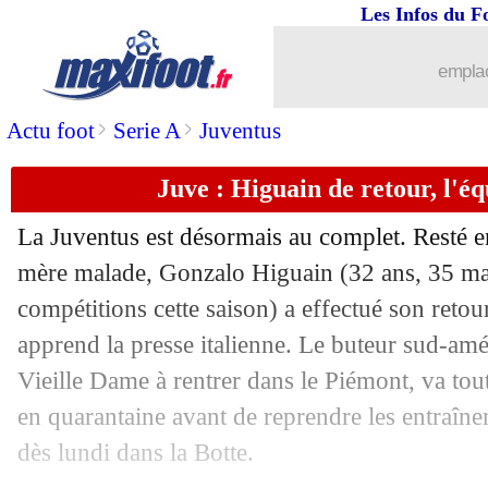
Les Infos du F
16/05
PSG
: Mbappé, une condition pour pro
emplac
16/05
Juve
: Chiellini, Vidal et l'alcool
>
>
Actu foot
Serie A
Juventus
16/05
Man Utd
: un attaquant gallois ciblé
Juve : Higuain de retour, l'é
16/05
Juve
: Rabiot a une préférence pour E
La Juventus est désormais au complet. Resté e
16/05
Naples
: Mertens se rapproche de l'Int
mère malade, Gonzalo
Higuain
(32 ans, 35 mat
compétitions cette saison) a effectué son retou
16/05
OM
: le Betis veut récupérer Gonzale
apprend la presse italienne. Le buteur sud-amér
Vieille Dame à rentrer dans le Piémont, va to
16/05
Reims
: Munetsi jusqu'en 2024 (officie
en quarantaine avant de reprendre les entraînem
16/05
Real
: Kroos évoque sa fin de carrière
dès lundi dans la Botte.