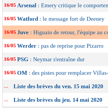
de
16/05
Arsenal
: Emery critique le comporte
lecture
OK
16/05
Watford
: le message fort de Deeney
16/05
Juve
: Higuain de retour, l'équipe au 
16/05
Werder
: pas de reprise pour Pizarro
16/05
PSG
: Neymar s'entraîne dur
16/05
OM
: des pistes pour remplacer Villas
...
Liste des brèves du ven. 15 mai 2020
...
Liste des brèves du jeu. 14 mai 2020