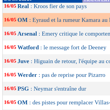
de
16/05
Real
: Kroos fier de son pays
lecture
16/05
OM
: Eyraud et la rumeur Kamara au
OK
16/05
Arsenal
: Emery critique le comporte
16/05
Watford
: le message fort de Deeney
16/05
Juve
: Higuain de retour, l'équipe au 
16/05
Werder
: pas de reprise pour Pizarro
16/05
PSG
: Neymar s'entraîne dur
16/05
OM
: des pistes pour remplacer Villas