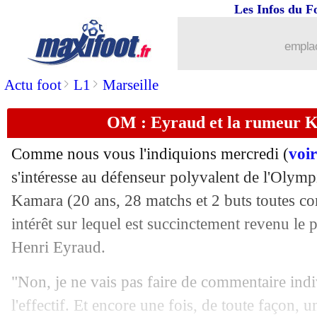
Les Infos du F
16/05
VIDEO
: le but de la reprise signé... 
emplac
16/05
OM
: Gonzalez inquiet pour son aveni
>
>
Actu foot
L1
Marseille
16/05
PSG
: Mbappé, une condition pour pro
OM : Eyraud et la rumeur 
16/05
Juve
: Chiellini, Vidal et l'alcool
Comme nous vous l'indiquions mercredi (
voir
16/05
Man Utd
: un attaquant gallois ciblé
s'intéresse au défenseur polyvalent de l'Olym
Kamara
(20 ans, 28 matchs et 2 buts toutes co
16/05
Juve
: Rabiot a une préférence pour E
intérêt sur lequel est succinctement revenu le
Henri Eyraud.
16/05
Naples
: Mertens se rapproche de l'Int
"Non, je ne vais pas faire de commentaire ind
16/05
OM
: le Betis veut récupérer Gonzale
l'effectif. Et encore une fois, de toute façon,