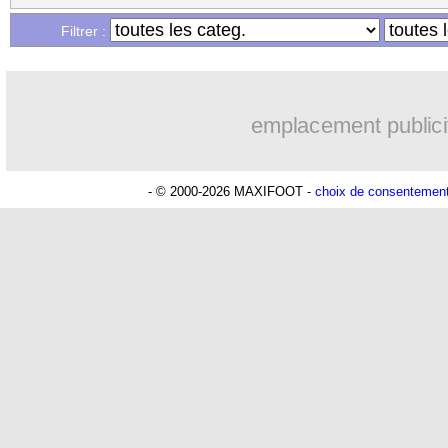
...
Liste des brèves du ven. 15 mai 2020
Filtrer :
...
Liste des brèves du jeu. 14 mai 2020
emplacement publici
- © 2000-2026 MAXIFOOT -
choix de consentemen