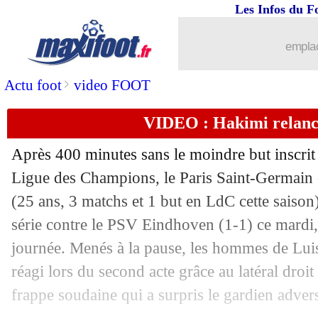
Les Infos du F
emplac
>
Actu foot
video FOOT
...
brèves d'AUJOURD'HUI ( 8 août 202
VIDEO : Hakimi relanc
...
Liste des brèves du mer. 23 octobre 2
Après 400 minutes sans le moindre but inscrit 
22/10
Aston Villa
: Kamara a rejoué
Ligue des Champions, le Paris Saint-Germain 
(25 ans, 3 matchs et 1 but en LdC cette saison) 
22/10
PSG
: le calendrier en C1, Enrique inq
série contre le PSV Eindhoven (1-1) ce mardi, 
journée. Menés à la pause, les hommes de Lui
22/10
Real
: Camavinga dévoile le secret de
réagi lors du second acte grâce au latéral droi
frappe soudaine qui a surpris le gardien adver
22/10
PSG
: Enrique voit un résultat injuste