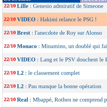
de
22/10
Lille
: Genesio admiratif de Simeone
lecture
22/10
VIDEO
: Hakimi relance le PSG !
OK
22/10
Brest
: l'anecdote de Roy sur Alonso
22/10
Monaco
: Minamino, un doublé qui fai
22/10
VIDEO
: Lang et le PSV douchent le 
22/10
L2
: le classement complet
22/10
L2
: Pau manque la bonne opération
22/10
Real
: Mbappé, Rothen ne comprend p