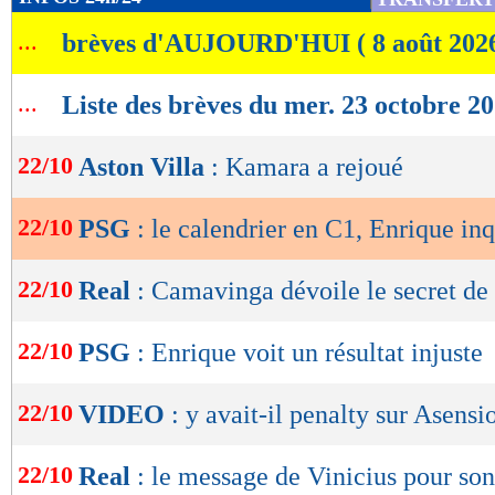
de
...
brèves d'AUJOURD'HUI ( 8 août 202
lecture
OK
...
Liste des brèves du mer. 23 octobre 2
22/10
Aston Villa
: Kamara a rejoué
22/10
PSG
: le calendrier en C1, Enrique inq
22/10
Real
: Camavinga dévoile le secret de
22/10
PSG
: Enrique voit un résultat injuste
22/10
VIDEO
: y avait-il penalty sur Asensi
22/10
Real
: le message de Vinicius pour son