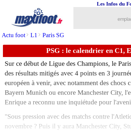
Les Infos du F
emplac
>
>
Actu foot
L1
Paris SG
PSG : le calendrier en C1, 
Sur ce début de Ligue des Champions, le Pari
des résultats mitigés avec 4 points en 3 journé
européen à venir, avec notamment des chocs co
Bayern Munich ou encore Manchester City, l'en
Enrique a reconnu une inquiétude pour l'aveni
"Sous pression avec des matchs contre l'Atleti
novembre ? Puis il y aura Manchester City, Stut