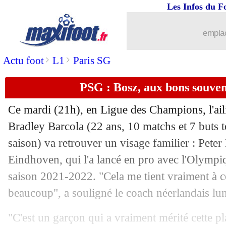
Les Infos du F
22/10
PSG
: les attentes de Riolo pour le P
emplac
22/10
Brest
: le secret de la réussite de Cam
>
>
Actu foot
L1
Paris SG
22/10
Montpellier
: Gasset, c'est fait (officie
PSG : Bosz, aux bons souven
22/10
LdC
: Monaco-Etoile Rouge, les com
Ce mardi (21h), en Ligue des Champions, l'ail
22/10
Lille
: Genesio tenté par l'Espagne
Bradley
Barcola
(22 ans, 10 matchs et 7 buts t
saison) va retrouver un visage familier : Pete
22/10
Milan
: Maignan capitaine, Fonseca s'
Eindhoven, qui l'a lancé en pro avec l'Olympi
saison 2021-2022. "Cela me tient vraiment à c
22/10
Barça
: la blague peu appréciée par R
beaucoup", a souligné le coach néerlandais lu
22/10
Atletico
: D. Simeone - "Lille joue trè
"C'est un garçon qui a vraiment mérité cette pla