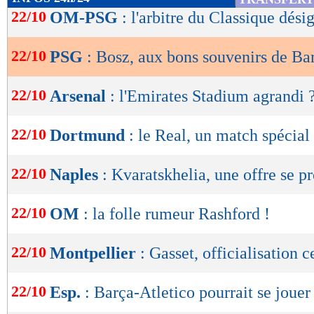
de
22/10
OM-PSG
: l'arbitre du Classique dési
lecture
22/10
PSG
: Bosz, aux bons souvenirs de Ba
OK
22/10
Arsenal
: l'Emirates Stadium agrandi 
22/10
Dortmund
: le Real, un match spécial
22/10
Naples
: Kvaratskhelia, une offre se p
22/10
OM
: la folle rumeur Rashford !
22/10
Montpellier
: Gasset, officialisation 
22/10
Esp.
: Barça-Atletico pourrait se joue