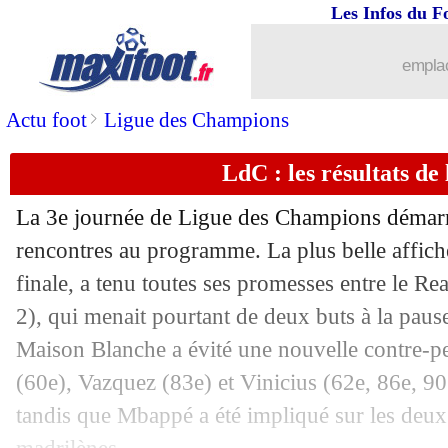
Les Infos du F
emplac
>
Actu foot
Ligue des Champions
LdC : les résultats de 
La 3e journée de Ligue des Champions démarra
rencontres au programme. La plus belle affich
finale, a tenu toutes ses promesses entre le R
2), qui menait pourtant de deux buts à la pause
Maison Blanche a évité une nouvelle contre-p
...
brèves d'AUJOURD'HUI ( 9 août 202
(60e), Vazquez (83e) et Vinicius (62e, 86e, 90+
tandis que Mbappé a été impliqué sur les deux 
...
Liste des brèves du mer. 23 octobre 2