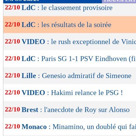
invaincue dans la compétition. Voici tous les ré
de
22/10
LdC
: le classement provisoire
lecture
Les résultats de la soirée de mardi :
22/10
LdC
: les résultats de la soirée
OK
Real Madrid 5-2 Dortmund
22/10
VIDEO
: le rush exceptionnel de Vinic
Arsenal 1-0 Shakhtar Donetsk
22/10
LdC
: Paris SG 1-1 PSV Eindhoven (fi
Juventus Turin 0-1 Stuttgart
22/10
Lille
: Genesio admiratif de Simeone
PARIS SG
1-1 PSV Eindhoven
22/10
VIDEO
: Hakimi relance le PSG !
Aston Villa 2-0 Bologne
Gérone 2-0 Slovan Bratislava
22/10
Brest
: l'anecdote de Roy sur Alonso
Sturm Graz 0-2 Sporting Portugal
22/10
Monaco
: Minamino, un doublé qui fai