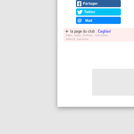
Partager
Twitter
Mail
la page du club :
Cagliari
bilan, stats, réultats, calendrier,
effectif, tranferts, ...