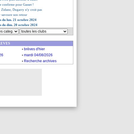
se confirme pour Gasset !
: Zidane, Dugarry n'y croit pas
 savoure son retour
es du lun. 21 octobre 2024
es du dim. 20 octobre 2024
REVES
.
brèves d'hier
.
26
mardi 04/08/2026
.
Recherche archives