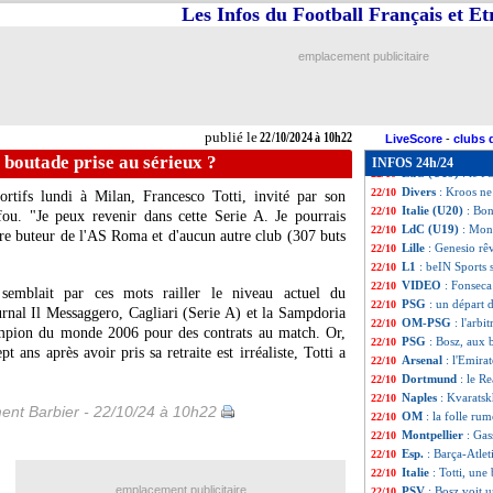
LdC
: le program
22/10
Les Infos du Football Français et E
PSG
: les attent
22/10
Brest
: le secret 
22/10
emplacement publicitaire
Montpellier
: Gass
22/10
LdC
: Monaco-Et
22/10
Lille
: Genesio te
22/10
Milan
: Maignan c
22/10
publié le
22/10/2024 à 10h22
Barça
: la blague
22/10
LiveScore
-
clubs 
Atletico
: D. Sime
22/10
ne boutade prise au sérieux ?
INFOS 24h/24
LdC (U19)
: le P
22/10
Divers
: Kroos ne
22/10
ortifs lundi à Milan, Francesco Totti, invité par son
Italie (U20)
: Bon
22/10
fou. "Je peux revenir dans cette Serie A. Je pourrais
LdC (U19)
: Mon
22/10
re buteur de l'AS Roma et d'aucun autre club (307 buts
Lille
: Genesio rêv
22/10
L1
: beIN Sports 
22/10
VIDEO
: Fonseca
22/10
 semblait par ces mots railler le niveau actuel du
PSG
: un départ 
22/10
urnal Il Messaggero, Cagliari (Serie A) et la Sampdoria
OM-PSG
: l'arbi
22/10
ampion du monde 2006 pour des contrats au match. Or,
PSG
: Bosz, aux 
22/10
t ans après avoir pris sa retraite est irréaliste, Totti a
Arsenal
: l'Emira
22/10
Dortmund
: le R
22/10
Naples
: Kvaratsk
22/10
ent Barbier - 22/10/24 à 10h22
OM
: la folle ru
22/10
Montpellier
: Gas
22/10
Esp.
: Barça-Atlet
22/10
Italie
: Totti, une
22/10
emplacement publicitaire
PSV
: Bosz voit u
22/10