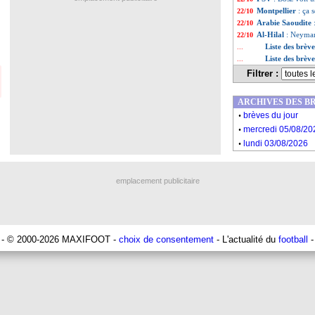
Montpellier
: ça 
22/10
Arabie Saoudite
22/10
Al-Hilal
: Neymar
22/10
Liste des brèv
...
Liste des brèv
...
Filtrer :
ARCHIVES DES B
.
brèves du jour
.
mercredi 05/08/20
.
lundi 03/08/2026
emplacement publicitaire
- © 2000-2026 MAXIFOOT -
choix de consentement
- L'actualité du
football
-