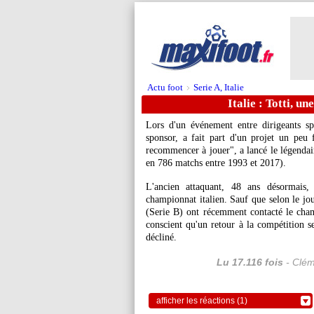
Actu foot
Serie A, Italie
>
Italie : Totti, u
Lors d'un événement entre dirigeants sp
sponsor, a fait part d'un projet un peu 
recommencer à jouer", a lancé le légendai
en 786 matchs entre 1993 et 2017).
L'ancien attaquant, 48 ans désormais,
championnat italien. Sauf que selon le jo
(Serie B) ont récemment contacté le ch
conscient qu'un retour à la compétition sep
décliné.
Lu 17.116 fois
- Clém
afficher les réactions (1)