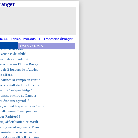
me du jour
tranger
es de Riolo pour le PSV et l'OM
de la réussite de Camara
et, c'est fait (officiel)
oile Rouge, les compos
nté par l'Espagne
apitaine, Fonseca s'explique
 peu appréciée par Raphinha...
de L1
-
Tableau mercato L1
-
Transferts étranger
one - "Lille joue très bien"
TRANSFERTS
SG n'y arrive pas...
 veut pas de jubilé
ucci devient adjoint
aco bute sur l'Etoile Rouge
e de 2 joueurs de l'Atletico
se défend
 balance sa compo en conf' !
dans le staff de Luis Enrique
tre du Classique désigné
bons souvenirs de Barcola
tes Stadium agrandi ?
eal, un match spécial pour Sahin
helia, une offre se prépare
meur Rashford !
set, officialisation ce mardi
ico pourrait se jouer à Miami
 boutade prise au sérieux ?
n PSG plus difficile à battre