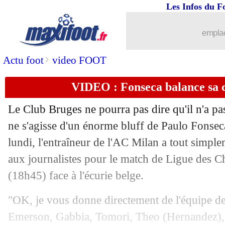
Les Infos du F
22/10
PSG
: chants homophobes, le club prév
emplac
22/10
Newcastle
: Gordon a bien prolongé (o
>
Actu foot
video FOOT
22/10
LdC
: le programme du jour
VIDEO : Fonseca balance sa c
22/10
PSG
: les attentes de Riolo pour le P
Le Club Bruges ne pourra pas dire qu'il n'a pa
22/10
Brest
: le secret de la réussite de Cam
ne s'agisse d'un énorme bluff de Paulo Fonsec
lundi, l'entraîneur de l'AC Milan a tout simpl
22/10
Montpellier
: Gasset, c'est fait (officie
aux journalistes pour le match de Ligue des 
(18h45) face à l'écurie belge.
22/10
LdC
: Monaco-Etoile Rouge, les com
"OK, je vous donne directement de l'équipe d
22/10
Lille
: Genesio tenté par l'Espagne
Emerson, Gabbia, Tomori, Theo (Hernandez),