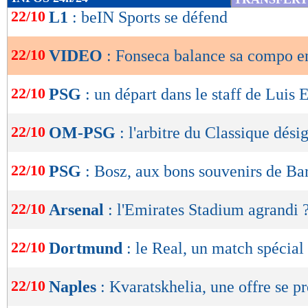
de
22/10
L1
: beIN Sports se défend
lecture
22/10
VIDEO
: Fonseca balance sa compo en
OK
22/10
PSG
: un départ dans le staff de Luis 
22/10
OM-PSG
: l'arbitre du Classique dési
22/10
PSG
: Bosz, aux bons souvenirs de Ba
22/10
Arsenal
: l'Emirates Stadium agrandi 
22/10
Dortmund
: le Real, un match spécial
22/10
Naples
: Kvaratskhelia, une offre se p