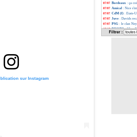
Bordeaux
: ça c
07/07
Amical
: Nice s'
07/07
CdM (f)
: Etats-
07/07
Juve
: Davids rec
07/07
PSG
: le clan Ne
07/07
PHOTO
: Uber E
07/07
Filtrer :
Man Utd
: Matic 
07/07
Bordeaux
: les p
07/07
OM
: Villas-Boas
07/07
PSG
: Nsoki pisté
07/07
Arsenal
: le cons
07/07
CdM (f)
: Etats-
07/07
PHOTO
: Pogba 
07/07
Betis
: Boudebouz
07/07
PSG
: Thiago Sil
07/07
ublication sur Instagram
Lille
: la Juve et 
07/07
Nice
: une nouvel
07/07
Lyon
: Cherki sig
07/07
Chine
: Mourinho
07/07
Amical
: l'OM dé
07/07
Chili
: comme Mes
07/07
Atletico
: Lemar, 
07/07
PSG
: Bakker a bi
07/07
Argentine
: le Br
07/07
PSG
: Neymar prê
07/07
OM
: Lemina ouv
07/07