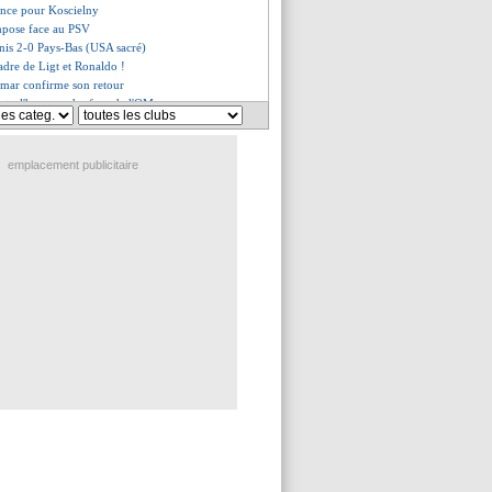
oince pour Koscielny
impose face au PSV
Unis 2-0 Pays-Bas (USA sacré)
adre de Ligt et Ronaldo !
ymar confirme son retour
ats, l'humour des fans de l'OM
s'interroge sur son avenir
istes Elneny et Hagi
 attend une progression
emplacement publicitaire
 par la Lazio
eil lucide de Lacazette
Unis - Pays-Bas, les compos
part en Australie avec MU
 recale un 2e club de L1
va pense toujours à prolonger
Naples ciblent Rafael Leão !
le étape pour la vente
ne son contrat pro (officiel)
 refuse une offre à 100 M€ !
bute par un succès
si, Medel ne comprend pas
cette fois c'est la bonne ?
en signé (officiel)
ésil, Messi ne démord pas
t à tenir ses engagements ?
ert à un retour