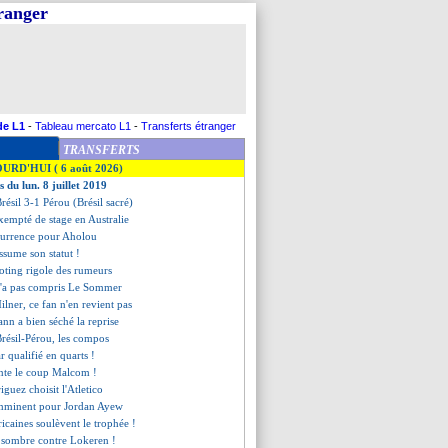
tranger
de L1
-
Tableau mercato L1
-
Transferts étranger
TRANSFERTS
OURD'HUI ( 6 août 2026)
s du lun. 8 juillet 2019
Brésil 3-1 Pérou (Brésil sacré)
xempté de stage en Australie
ncurrence pour Aholou
assume son statut !
ting rigole des rumeurs
n'a pas compris Le Sommer
ilner, ce fan n'en revient pas
nn a bien séché la reprise
Brésil-Pérou, les compos
 qualifié en quarts !
ente le coup Malcom !
iguez choisit l'Atletico
imminent pour Jordan Ayew
ricaines soulèvent le trophée !
sombre contre Lokeren !