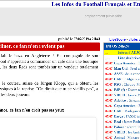
Les Infos du Football Français et E
emplacement publicitaire
publié le
07/07/2019 à 21h43
LiveScore
-
clubs 
lner, ce fan n'en revient pas
INFOS 24h/24
brèves d'AUJ
...
 fait le buzz en Angleterre ! En compagnie de son
Liste des brève
...
rpool s’apprêtait à commander un café dans une boutique
Copa America
: 
07/07
e, les deux Reds sont tombés sur un vendeur totalement
Man Utd
: Fred e
07/07
ASSE
: de la co
07/07
CAN
: l’Algérie 
07/07
r le couteau suisse de Jürgen Klopp, qui a obtenu les
PSG
: Choupo-Mo
07/07
ysiques à la reprise. "On dirait que tu ne vieillis pas", a
EdF (f)
: Diacre 
07/07
 les deux joueurs.
VIDEO
: face à M
07/07
Atletico
: Griezma
07/07
Copa America
: 
07/07
ce, ce fan n'en croit pas ses yeux
CAN
: Madagascar
07/07
Barça
: l'ASSE t
07/07
Real
: James Rodr
07/07
Palace
: accord 
07/07
VIDEO
: les Amé
07/07
Amical
: Monaco 
07/07