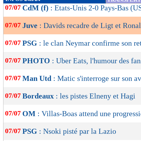
de
07/07
CdM (f)
: Etats-Unis 2-0 Pays-Bas (U
lecture
07/07
Juve
: Davids recadre de Ligt et Ronal
OK
07/07
PSG
: le clan Neymar confirme son re
07/07
PHOTO
: Uber Eats, l'humour des fa
07/07
Man Utd
: Matic s'interroge sur son a
07/07
Bordeaux
: les pistes Elneny et Hagi
07/07
OM
: Villas-Boas attend une progress
07/07
PSG
: Nsoki pisté par la Lazio