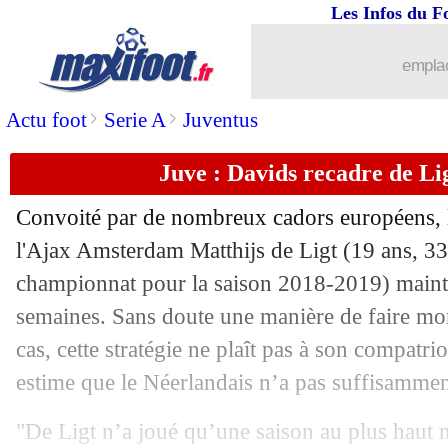
Les Infos du F
07/07
Man Utd
: Fred exempté de stage en A
emplac
07/07
ASSE
: de la concurrence pour Aholou
>
>
Actu foot
Serie A
Juventus
07/07
CAN
: l’Algérie assume son statut !
Juve : Davids recadre de Li
07/07
PSG
: Choupo-Moting rigole des rume
Convoité par de nombreux cadors européens, l
07/07
EdF (f)
: Diacre n'a pas compris Le 
l'Ajax Amsterdam
Matthijs de Ligt
(19 ans, 33
championnat pour la saison 2018-2019) mainti
07/07
VIDEO
: face à Milner, ce fan n'en re
semaines. Sans doute une manière de faire mon
cas, cette stratégie ne plaît pas à son compatr
07/07
Atletico
: Griezmann a bien séché la r
estime que le Néerlandais n’a pas suffisammen
07/07
Copa America
: Brésil-Pérou, les co
"De Ligt n’a joué qu’une saison au plus haut n